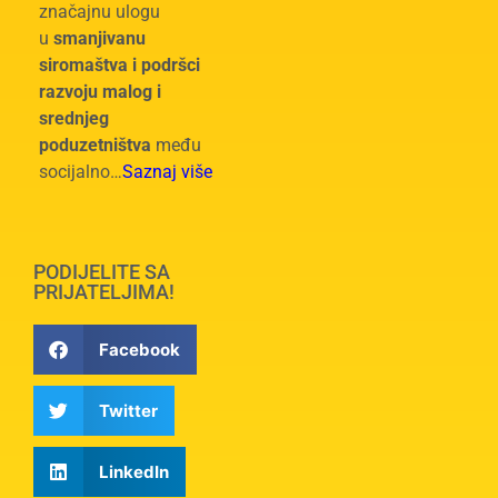
značajnu ulogu
u
smanjivanu
siromaštva i podršci
razvoju malog i
srednjeg
poduzetništva
među
socijalno…
Saznaj više
PODIJELITE SA
PRIJATELJIMA!
Facebook
Twitter
LinkedIn