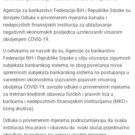
Agencije za bankarstvo Federacije BiH i Republike Srpske su
donijele Odluke o privremenim mjerama banaka i
nedepozitnih finansijskih institucija za ublažavanje
negativnih ekonomskih posljedica uzrokovanih virusnim
oboljenjem COVID-19.
U odlukama se navodi da su, Agencije za bankarstvo
Federacije BiH i Republike Srpske u cilju očuvanja sigurnosti
subjekata bankarskog sistema, te zbog povećanja nivoa
spremnosti subjekata bankarskog sistema na postupanja u
vanrednim okolnostima izazvanim pojavom virusnog
oboljenja COVID-19, usvojile odluke o privremenim mjerama
za tretman kreditnih obaveza fizičkih i pravnih lica u
bankama i nedepozitnim finansijskim institucijama (MKO i
lizing društva).
Odluke o privremenim mjerama podrazumijevaju da svaka
institucija ima pravo i obavezu da svaki slučaj pojedinačno
obrađuje, te postupa na osnovu vlastite procjene,