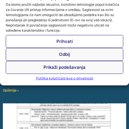
Da bismo pružili najbolje iskustvo, koristimo tehnologije poput kolačića
za čuvanje i/ili pristup informacijama o uređaju. Saglasnost sa ovim
tehnologijama će nam omogućiti da obrađujemo podatke kao što su
ponašanje pri pregledanju ili jedinstveni ID-ovi na ovoj veb lokaciji.
Nepristanak ili povlačenje saglasnosti može negativno uticati na
određene karakteristike i funkcije.
Prihvati
Održana je stručna radionica „Praktična primjena
Zakona o zaštiti ličnih podataka u BiH“
Odbij
U organizaciji Udruženja mikrokreditnih organizacija u Bosni
i Hercegovini – AMFI održana je stručna radionica
Prikaži podešavanja
„Praktična primjena Zakona o zaštiti ličnih podataka u BiH“,
Politika kolačića
Izjava o privatnosti
koja
Opširnije »