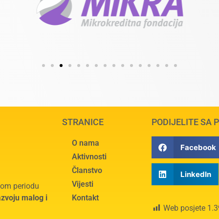
STRANICE
PODIJELITE SA 
O nama
Facebook
Aktivnosti
Članstvo
LinkedIn
Vijesti
tnom periodu
azvoju malog i
Kontakt
Web posjete
1.