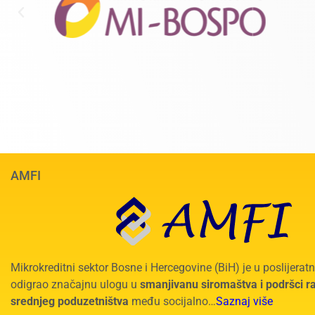
AMFI
Mikrokreditni sektor Bosne i Hercegovine (BiH) je u poslijera
odigrao značajnu ulogu u
smanjivanu siromaštva i podršci r
srednjeg poduzetništva
među socijalno…
Saznaj više