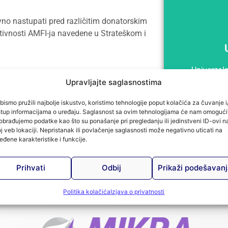
vno nastupati pred različitim donatorskim
ktivnosti AMFI-ja navedene u Strateškom i
Univerzaln
Upravljajte saglasnostima
dr
bismo pružili najbolje iskustvo, koristimo tehnologije poput kolačića za čuvanje i/
stup informacijama o uređaju. Saglasnost sa ovim tehnologijama će nam omogući
obrađujemo podatke kao što su ponašanje pri pregledanju ili jedinstveni ID-ovi n
j veb lokaciji. Nepristanak ili povlačenje saglasnosti može negativno uticati na
eđene karakteristike i funkcije.
Prihvati
Odbij
Prikaži podešavan
Politika kolačića
Izjava o privatnosti