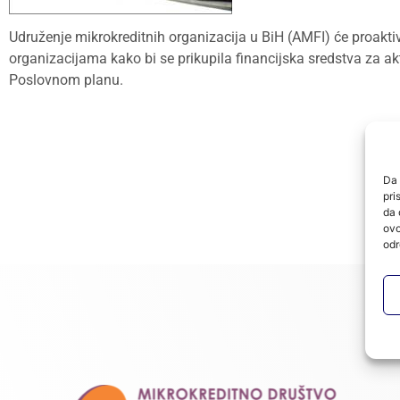
Udruženje mikrokreditnih organizacija u BiH (AMFI) će proakti
organizacijama kako bi se prikupila financijska sredstva za a
Poslovnom planu.
Da 
pri
da 
ovo
odr