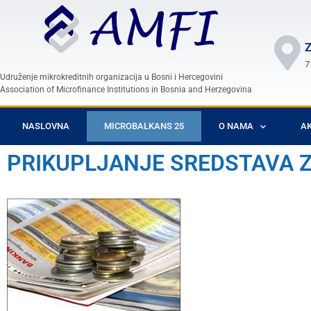
Z
7
Udruženje mikrokreditnih organizacija u Bosni i Hercegovini
Association of Microfinance Institutions in Bosnia and Herzegovina
NASLOVNA
MICROBALKANS 25
O NAMA
AK
PRIKUPLJANJE SREDSTAVA Z