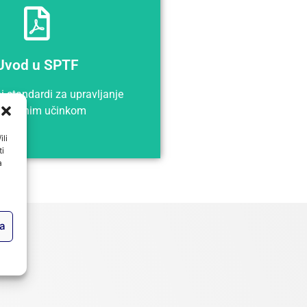
Pregled
Uvod u SPTF
Uvod u SPTF
i standardi za upravljanje
uštvenim učinkom
ili
ti
a
ja