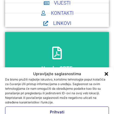
VIJESTI
KONTAKTI
LINKOVI
Pregled
Uvod u SPTF
Upravljajte saglasnostima
Uvod u SPTF
Univerzalni standardi za upravljanje društvenim
Da bismo pružili najbolje iskustvo, koristimo tehnologije poput kolačića
za čuvanje i/ili pristup informacijama o uređaju. Saglasnost sa ovim
učinkom
tehnologijama će nam omogućiti da obrađujemo podatke kao što su
ponašanje pri pregledanju ili jedinstveni ID-ovi na ovoj veb lokaciji.
Nepristanak ili povlačenje saglasnosti može negativno uticati na
određene karakteristike i funkcije.
Prihvati