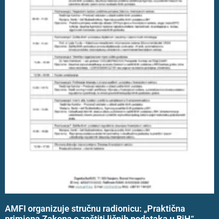
AMFI organizuje stručnu radionicu: „Praktična
primjena Zakona o zaštiti ličnih podataka u BiH“