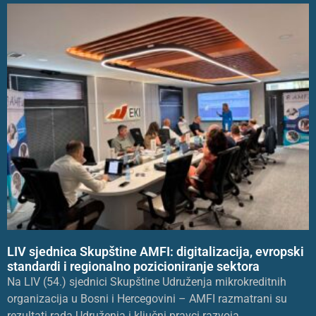
LIV sjednica Skupštine AMFI: digitalizacija, evropski
standardi i regionalno pozicioniranje sektora
Na LIV (54.) sjednici Skupštine Udruženja mikrokreditnih
organizacija u Bosni i Hercegovini – AMFI razmatrani su
rezultati rada Udruženja i ključni pravci razvoja