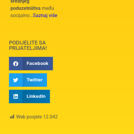
srednjeg
poduzetništva
među
socijalno…
Saznaj više
PODIJELITE SA
PRIJATELJIMA!
Facebook
Twitter
LinkedIn
Web posjete
12.042