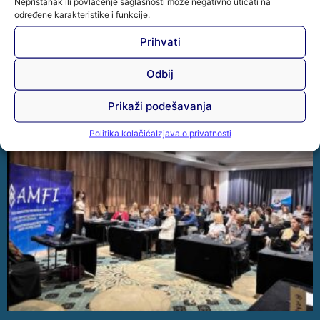
Nepristanak ili povlačenje saglasnosti može negativno uticati na
2026 Udruženje mikrokreditnih organizacija u Bosni i
određene karakteristike i funkcije.
Hercegovini –
Prihvati
Opširnije »
Odbij
Prikaži podešavanja
Politika kolačića
Izjava o privatnosti