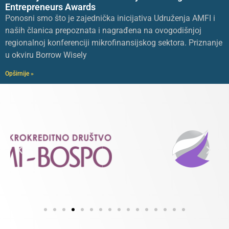
Entrepreneurs Awards
Ponosni smo što je zajednička inicijativa Udruženja AMFI i
naših članica prepoznata i nagrađena na ovogodišnjoj
regionalnoj konferenciji mikrofinansijskog sektora. Priznanje
u okviru Borrow Wisely
Opširnije »