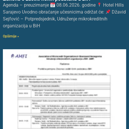
Agenda – preuzimanje
08.06.2026. godine
Hotel Hills
Sarajevo Uvodno obraćanje učesnicima održat će:
Džavid
Sejfović – Potpredsjednik, Udruženje mikrokreditnih
organizacija u BiH
Opširnije »