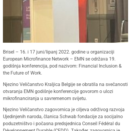
Brisel – 16. i 17 juni/lipanj 2022. godine u organizaciji
European Microfinance Network – EMN se održava 19.
godišnja konferencija, pod nazivom: Financial Inclusion &
the Future of Work.
Njezino Veličanstvo Kraljica Belgije se obratila na svečanosti
otvaranja EMN godišnje konferencije govorom o ulozi
mikrofinanciranja u savremenom svijetu.
Njezino Veličanstvo zagovornica je ciljeva održivog razvoja
Ujedinjenih naroda, članica Schwab fondacije za socijalno
poduzetništvo i počasna predsjednica Conseil Fédéral du
Développement Durable (CFDD). Također, zagovornica je