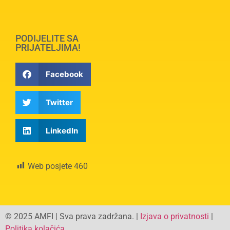
PODIJELITE SA
PRIJATELJIMA!
Facebook
Twitter
LinkedIn
Web posjete
460
© 2025 AMFI | Sva prava zadržana. |
Izjava o privatnosti
|
Politika kolačića