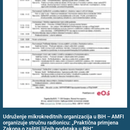
Udruženje mikrokreditnih organizacija u BiH – AMFI
organizuje stručnu radionicu: „Praktična primjena
Zakona o zaštiti ličnih podataka u BiH“