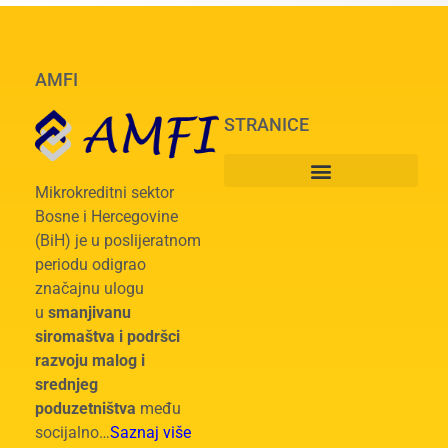
AMFI
STRANICE
Mikrokreditni sektor
Bosne i Hercegovine
(BiH) je u poslijeratnom
periodu odigrao
značajnu ulogu
u
smanjivanu
siromaštva i podršci
razvoju malog i
srednjeg
poduzetništva
među
socijalno…
Saznaj više