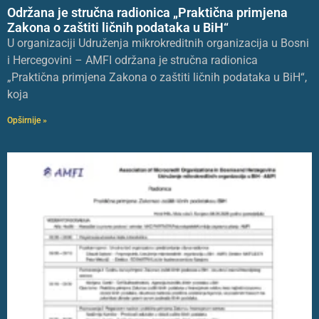
Održana je stručna radionica „Praktična primjena
Zakona o zaštiti ličnih podataka u BiH“
U organizaciji Udruženja mikrokreditnih organizacija u Bosni
i Hercegovini – AMFI održana je stručna radionica
„Praktična primjena Zakona o zaštiti ličnih podataka u BiH“,
koja
Opširnije »