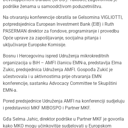
podrške ženama u samoodrživom poduzetništvu.
Na otvaranju konferencije obratila se Gelsomina VIGLIOTTI,
potpredsjednica European Investment Bank (EIB) i Ruth
PASERMAN direktor za fondove, programiranje i provedbu
Opće uprave za zapošljavanje, socijalna pitanja i
uključivanje Europske Komisije.
Bosnu i Hercegovinu ispred Udruženja mikrokreditnih
organizacija u BiH – AMFI članicu EMN-a, predstavlja Elma
Zukic, predsjednica Udruženja AMFI. Gospođa Zukić je
učestvovala i u aktivnostima prije otvaranja EMN
konferencije, sastanku Advocacy Committee te Skupštini
EMN-a.
Pored predsjednice Udruženja AMFI na konferenciji sudjeluju
i predstavnici MKF MIBOSPO i Partner MKF.
Gđa Selma Jahic, direktor podrške u Partner MKF je govorila
kako MKO mogu učinkovitije sudjelovati u Europskom