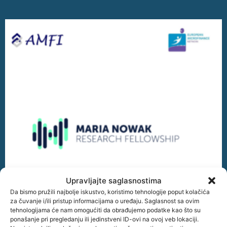
Upravljajte saglasnostima
Otvoren poziv za istraživače – Maria Nowak
Da bismo pružili najbolje iskustvo, koristimo tehnologije poput kolačića
Research Fellowship 2026
za čuvanje i/ili pristup informacijama o uređaju. Saglasnost sa ovim
Download – Maria Nowak – Research Fellowship Otvoren
tehnologijama će nam omogućiti da obrađujemo podatke kao što su
poziv za istraživače – Maria Nowak Research Fellowship
ponašanje pri pregledanju ili jedinstveni ID-ovi na ovoj veb lokaciji.