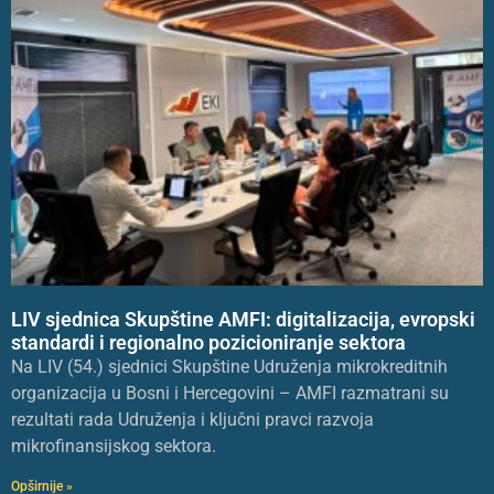
LIV sjednica Skupštine AMFI: digitalizacija, evropski
standardi i regionalno pozicioniranje sektora
Na LIV (54.) sjednici Skupštine Udruženja mikrokreditnih
organizacija u Bosni i Hercegovini – AMFI razmatrani su
rezultati rada Udruženja i ključni pravci razvoja
mikrofinansijskog sektora.
Opširnije »