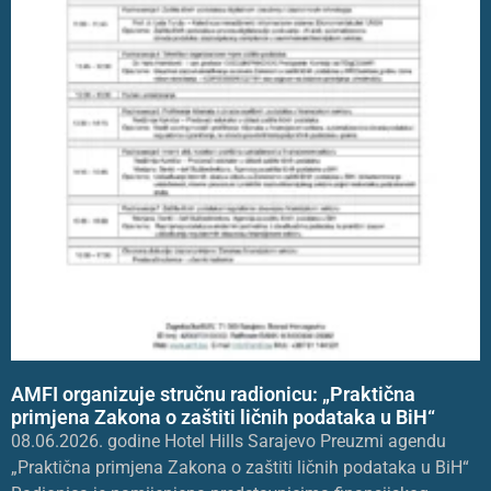
AMFI organizuje stručnu radionicu: „Praktična
primjena Zakona o zaštiti ličnih podataka u BiH“
08.06.2026. godine Hotel Hills Sarajevo Preuzmi agendu
„Praktična primjena Zakona o zaštiti ličnih podataka u BiH“