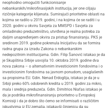
neophodno omogućiti funkcionisanje
nebankarskih/mikrofinasijskih institucija, jer one ciljaju
rizičnije kategorije klijenata. Sumirajući prioritetne oblasti na
kojima se radilo u 2019. godini, i na kojima će se raditi i u
2020. godini u okviru Savjeta za MMSPD i Savjeta za
omladinsko preduzetništvo, utvrđena je realna potreba za
daljim unapređenjem okvira za pristup finansiranju. PKS je
sredinom 2019. godine pokrenula Inicijativu da se formira
radna grupa za izradu Zakona o nebankarskim
nedepozitnim institucijama. Gdin. Filip Šanović istakao je da
je Skupština Srbije usvojila 10. oktobra 2019. godine dva
nova zakona – o alternativnim investicionim fondovima i o
investicionim fondovima sa javnom ponudom, usaglašenih
sa propisima EU. Gdin. Nenad Erdoglija, istakao je da je u
Srbiji preko 60% odobrenih kredita u 2019. godini za mikro,
mala i srednja preduzeća. Gdin. Dimitrios Niafas istakao je
da je podrška mikrofinansiranju prioritetno u Evropskoj
Komisiji i da je dobro što ćemo se informisati o različitim
iskustvima iz EU zemalja, istakavši činjenicu da su