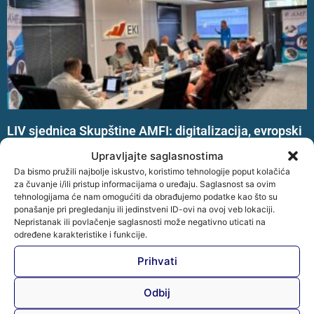
LIV sjednica Skupštine AMFI: digitalizacija, evropski
standardi i regionalno pozicioniranje sektora
Upravljajte saglasnostima
Na LIV (54.) sjednici Skupštine Udruženja mikrokreditnih
Da bismo pružili najbolje iskustvo, koristimo tehnologije poput kolačića
organizacija u Bosni i Hercegovini – AMFI razmatrani su
za čuvanje i/ili pristup informacijama o uređaju. Saglasnost sa ovim
rezultati rada Udruženja i ključni pravci razvoja
tehnologijama će nam omogućiti da obrađujemo podatke kao što su
ponašanje pri pregledanju ili jedinstveni ID-ovi na ovoj veb lokaciji.
mikrofinansijskog sektora.
Nepristanak ili povlačenje saglasnosti može negativno uticati na
određene karakteristike i funkcije.
Opširnije »
Prihvati
Odbij