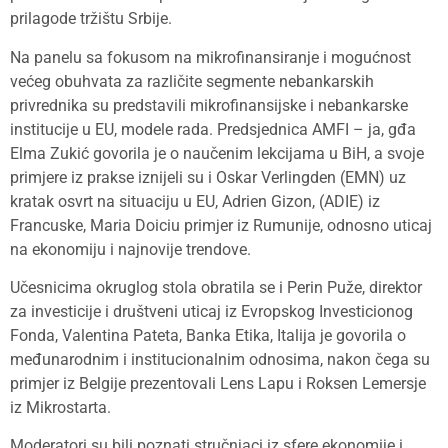
prilagode tržištu Srbije.
Na panelu sa fokusom na mikrofinansiranje i mogućnost
većeg obuhvata za različite segmente nebankarskih
privrednika su predstavili mikrofinansijske i nebankarske
institucije u EU, modele rada. Predsjednica AMFI – ja, gđa
Elma Zukić govorila je o naučenim lekcijama u BiH, a svoje
primjere iz prakse iznijeli su i Oskar Verlingden (EMN) uz
kratak osvrt na situaciju u EU, Adrien Gizon, (ADIE) iz
Francuske, Maria Doiciu primjer iz Rumunije, odnosno uticaj
na ekonomiju i najnovije trendove.
Učesnicima okruglog stola obratila se i Perin Puže, direktor
za investicije i društveni uticaj iz Evropskog Investicionog
Fonda, Valentina Pateta, Banka Etika, Italija je govorila o
međunarodnim i institucionalnim odnosima, nakon čega su
primjer iz Belgije prezentovali Lens Lapu i Roksen Lemersje
iz Mikrostarta.
Moderatori su bili poznati stručnjaci iz sfere ekonomije i