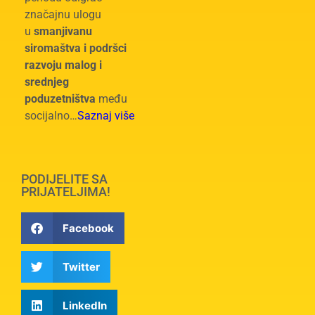
značajnu ulogu
u
smanjivanu
siromaštva i podršci
razvoju malog i
srednjeg
poduzetništva
među
socijalno…
Saznaj više
PODIJELITE SA
PRIJATELJIMA!
Facebook
Twitter
LinkedIn