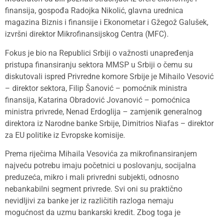
finansija, gospođa Radojka Nikolić, glavna urednica
magazina Biznis i finansije i Ekonometar i Gžegož Galušek,
izvršni direktor Mikrofinansijskog Centra (MFC).
Fokus je bio na Republici Srbiji o važnosti unapređenja
pristupa finansiranju sektora MMSP u Srbiji o čemu su
diskutovali ispred Privredne komore Srbije je Mihailo Vesović
– direktor sektora, Filip Šanović – pomoćnik ministra
finansija, Katarina Obradović Jovanović – pomoćnica
ministra privrede, Nenad Erdoglija – zamjenik generalnog
direktora iz Narodne banke Srbije, Dimitrios Niafas – direktor
za EU politike iz Evropske komisije.
Prema riječima Mihaila Vesovića za mikrofinansiranjem
najveću potrebu imaju početnici u poslovanju, socijalna
preduzeća, mikro i mali privredni subjekti, odnosno
nebankabilni segment privrede. Svi oni su praktično
nevidljivi za banke jer iz različitih razloga nemaju
mogućnost da uzmu bankarski kredit. Zbog toga je