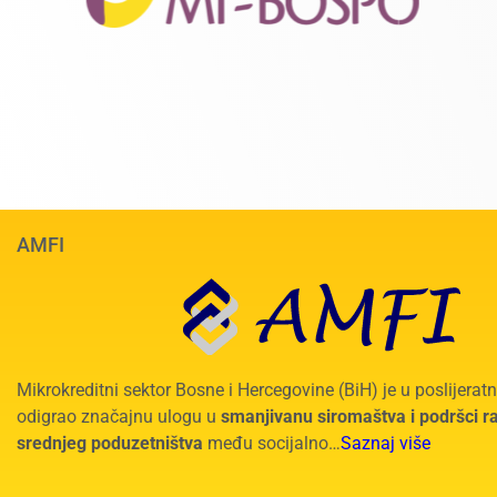
AMFI
Mikrokreditni sektor Bosne i Hercegovine (BiH) je u poslijera
odigrao značajnu ulogu u
smanjivanu siromaštva i podršci r
srednjeg poduzetništva
među socijalno…
Saznaj više