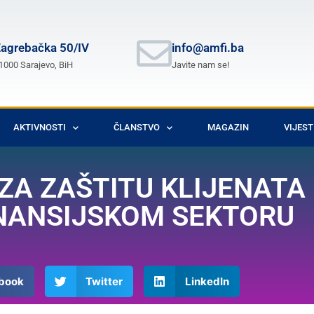
agrebačka 50/IV
info@amfi.ba
1000 Sarajevo, BiH
Javite nam se!
AKTIVNOSTI
ČLANSTVO
MAGAZIN
VIJEST
A ZAŠTITU KLIJENATA
NANSIJSKOM SEKTORU
book
Twitter
LinkedIn