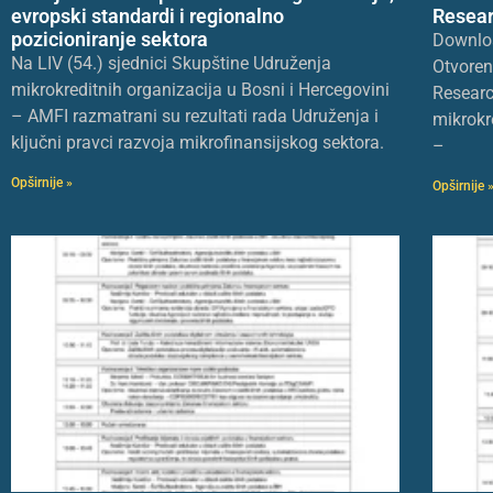
evropski standardi i regionalno
Resear
pozicioniranje sektora
Downlo
Na LIV (54.) sjednici Skupštine Udruženja
Otvoren
mikrokreditnih organizacija u Bosni i Hercegovini
Researc
– AMFI razmatrani su rezultati rada Udruženja i
mikrokr
ključni pravci razvoja mikrofinansijskog sektora.
–
Opširnije »
Opširnije 