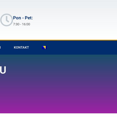
Pon - Pet:
7:30 - 16:00
I
KONTAKT
 U