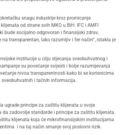
pokretačku snagu industrije kroz promicanje
klijenata od strane svih MKO u BiH. IFC i AMFI
ki bude socijalno odgovoran i finansijski zdrav,
 transparentan, lako razumljiv i fer način“, istakla je
ijske institucije u cilju stjecanja sveobuhvatnog i
 kampanje su povećanje svijesti i bolje razumijevanja
povećanje nivoa transparentnosti kako bi se korisnicima
sveobuhvatnih i tačnih informacija.
ugrade principe za zaštitu klijenata u svoje
a zadovolje standarde i principe za zaštitu klijenata.
štitu klijenata koja će mikrofinansijskim institucijama
ntima i na taj način smanje svoj poslovni rizik.