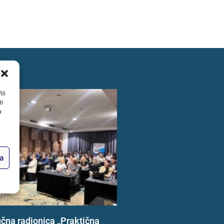
ili
ti
a
ja
učna radionica „Praktična