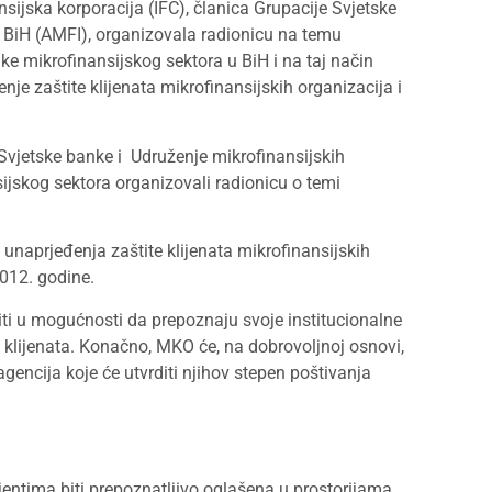
jska korporacija (IFC), članica Grupacije Svjetske
 BiH (AMFI), organizovala radionicu na temu
ke mikrofinansijskog sektora u BiH i na taj način
e zaštite klijenata mikrofinansijskih organizacija i
Svjetske banke i Udruženje mikrofinansijskih
ijskog sektora organizovali radionicu o temi
naprjeđenja zaštite klijenata mikrofinansijskih
012. godine.
iti u mogućnosti da prepoznaju svoje institucionalne
jih klijenata. Konačno, MKO će, na dobrovoljnoj osnovi,
 agencija koje će utvrditi njihov stepen poštivanja
lijentima biti prepoznatljivo oglašena u prostorijama