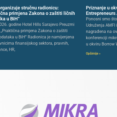
rganizuje stručnu radionicu:
Priznanje u ok
ična primjena Zakona o zaštiti ličnih
Entrepreneurs
ka u BiH“
Ponosni smo što j
026. godine Hotel Hills Sarajevo Preuzmi
Udruženja AMFI i
„Praktična primjena Zakona o zaštiti
nagrađena na ov
podataka u BiH“ Radionica je namijenjena
konferenciji mikr
vnicima finansijskog sektora, pravnih,
u okviru Borrow 
nce, HR,
Opširnije »
»