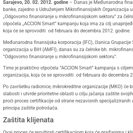
Sarajevo, 20. 02. 2012. godine
– Danas je Međunarodna finansi
banke, zajedno s Udruženjem Mikrofinansijskih Organizacija u
„Odgovorno finansiranje u mikrofinansijskom sektoru“ za čelni
otpočela „ACCION Smart“ kampanju koja ima za cilj unaprijeđenj
koja će se sprovoditi od februara do decembra 2012. godine.
Međunarodna finansijska korporacija (IFC), članica Grupacije 
organizacija u BiH (AMFI), danas su za čelnike bh. mikrofinans
“Odgovorno finansiranje u mikrofinansijskom sektoru“.
Time je praktično otpočela “ACCION Smart“ kampanja s ciljem u
organizacija, koja će se sprovoditi od februara do decembra 2
Po završetku radionice, mikrokreditne organizacije (MKO) će b
slabosti i utvrde prioritetne oblasti u cilju jačanja zaštite svo
proći proces certifikacije od strane nezavisnih specijaliziranih
principa zaštite potrošača.
Zaštita klijenata
Ovaj proces će rezultirati certifikacijom koja će građanima i k