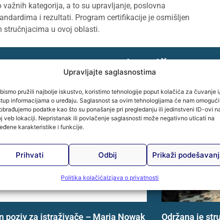
o važnih kategorija, a to su upravljanje, poslovna
tandardima i rezultati. Program certifikacije je osmišljen
stručnjacima u ovoj oblasti.
poput ovog - saznajte više
Upravljajte saglasnostima
bismo pružili najbolje iskustvo, koristimo tehnologije poput kolačića za čuvanje i/
stup informacijama o uređaju. Saglasnost sa ovim tehnologijama će nam omogući
obrađujemo podatke kao što su ponašanje pri pregledanju ili jedinstveni ID-ovi n
j veb lokaciji. Nepristanak ili povlačenje saglasnosti može negativno uticati na
eđene karakteristike i funkcije.
Prihvati
Odbij
Prikaži podešavan
Politika kolačića
Izjava o privatnosti
n poziv za istraživače – Maria Nowak
Održana je str