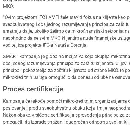
MKO.
“Ovim projektom IFC i AMFI žele staviti fokus na klijente kao 
sveobuhvatnog i dosljednog razumijevanja principa za zaštitu 
smatraju da je, ukoliko želimo da mikrofinansijski sektor istins
neophodno da se svim MKO klijentima nude finansijske usluge na
voditeljica projekta IFC-a Nataša Goronja.
SMART kampanja je globalna incijativa koja okuplja mikrofinans
dosljednog razumijevanja principa za zaštitu klijenata. Ciljevi
principa i pokazatelja za zaštitu klijenata od strane MKO, te 
mikrokreditnih usluga omogućilo da donesu odluke na osnovu 
Proces certifikacije
Kampanja će takođe pomoći mikrokreditnim organizacijama da 
poslovanje i prođu sveobuhvatnu obuku koja im je neophodna d
Nakon obuke, vršiće se certifikacija sprovođenja principa za za
omogućiti da izgrade snažan i dugoročan odnos sa svojim klije