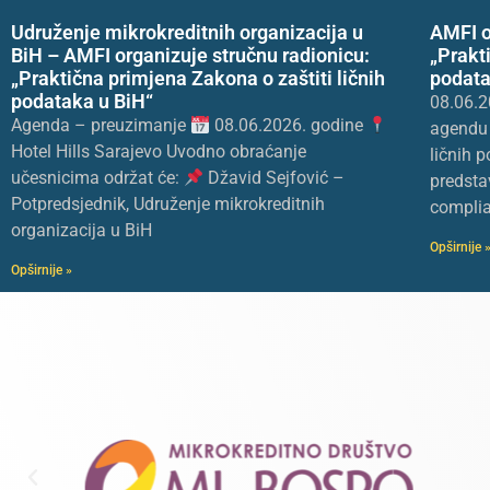
Udruženje mikrokreditnih organizacija u
AMFI o
BiH – AMFI organizuje stručnu radionicu:
„Prakt
„Praktična primjena Zakona o zaštiti ličnih
podata
podataka u BiH“
08.06.2
Agenda – preuzimanje
08.06.2026. godine
agendu 
Hotel Hills Sarajevo Uvodno obraćanje
ličnih 
učesnicima održat će:
Džavid Sejfović –
predsta
Potpredsjednik, Udruženje mikrokreditnih
complia
organizacija u BiH
Opširnije 
Opširnije »