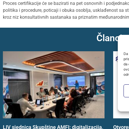
Proces certifikacije će se bazirati na pet osnovnih i podjednak
politika i procedure, poticaji i obuka osoblja, usklađenost sa s
kroz niz konsultativnih sastanaka sa priznatim međunarodnim 
Članci 
Da 
pri
da 
ovo
odr
LIV sjednica Skupštine AMFI: digitalizacija,
Otvore