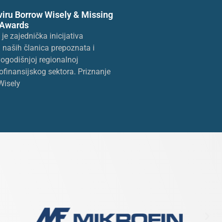
viru Borrow Wisely & Missing
 Awards
e zajednička inicijativa
 naših članica prepoznata i
ogodišnjoj regionalnoj
ofinansijskog sektora. Priznanje
Wisely