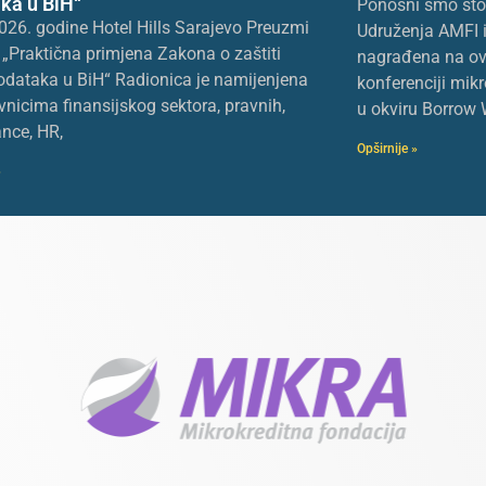
ka u BiH“
Ponosni smo što j
026. godine Hotel Hills Sarajevo Preuzmi
Udruženja AMFI i
„Praktična primjena Zakona o zaštiti
nagrađena na ov
podataka u BiH“ Radionica je namijenjena
konferenciji mikr
vnicima finansijskog sektora, pravnih,
u okviru Borrow 
nce, HR,
Opširnije »
»