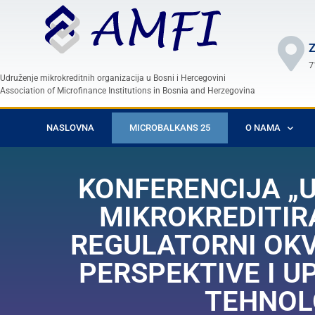
Z
7
Udruženje mikrokreditnih organizacija u Bosni i Hercegovini
Association of Microfinance Institutions in Bosnia and Herzegovina
NASLOVNA
MICROBALKANS 25
O NAMA
KONFERENCIJA „U
MIKROKREDITIRA
REGULATORNI OKV
PERSPEKTIVE I U
TEHNOL