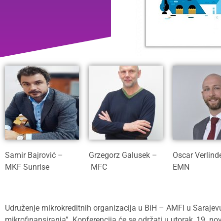
Samir Bajrović –
Grzegorz Galusek –
Oscar Verlind
MKF Sunrise
MFC
EMN
Udruženje mikrokreditnih organizacija u BiH – AMFI u Sarajevu
mikrofinansiranja”. Konferencija će se održati u utorak, 19. 