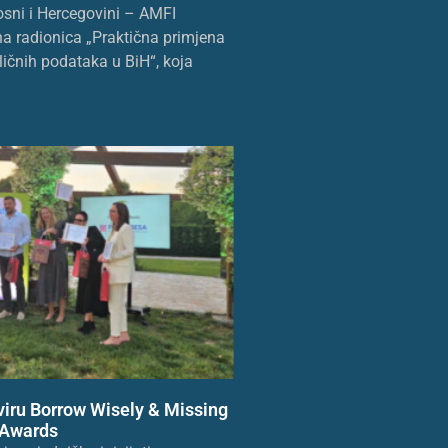
osni i Hercegovini – AMFI
na radionica „Praktična primjena
ličnih podataka u BiH“, koja
viru Borrow Wisely & Missing
 Awards