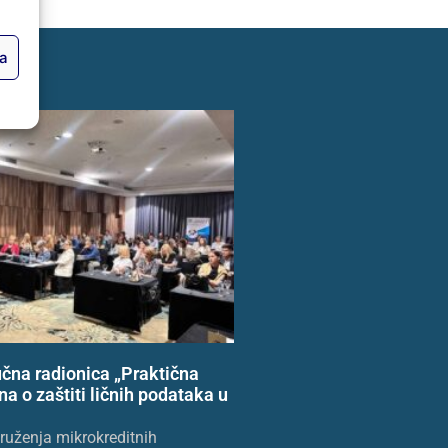
ja
učna radionica „Praktična
a o zaštiti ličnih podataka u
druženja mikrokreditnih