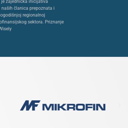
e zajednička inicijativa
 naših članica prepoznata i
ogodišnjoj regionalnoj
ofinansijskog sektora. Priznanje
Wisely