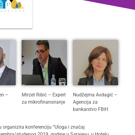
en –
Mirzet Ribić – Expert
Nudžejma Avdagić –
za mikrofinansiranje
Agencija za
bankarstvo FBiH
 organizira konferenciju “Uloga i značaj
novembra/studenog 2019. godine u Sarajevu, u Hotelu