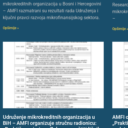
mikrokreditnih organizacija u Bosni i Hercegovini
Researc
– AMFI razmatrani su rezultati rada Udruženja i
mikrokr
ključni pravci razvoja mikrofinansijskog sektora.
–
Opširnije »
Opširnije 
Udruženje mikrokreditnih organizacija u
AMFI o
BiH – AMFI organizuje stručnu radionicu:
„Prakt