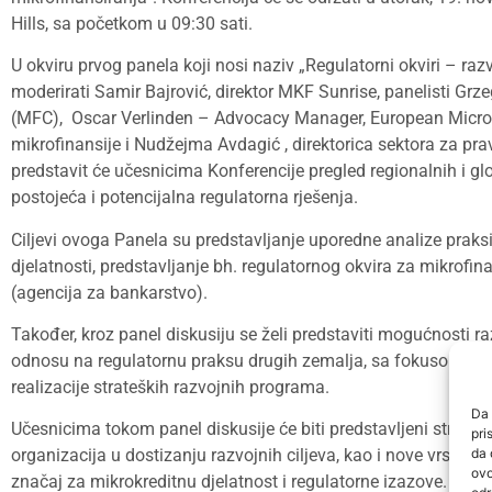
Hills, sa početkom u 09:30 sati.
U okviru prvog panela koji nosi naziv „Regulatorni okviri – raz
moderirati Samir Bajrović, direktor MKF Sunrise, panelisti Grze
(MFC), Oscar Verlinden – Advocacy Manager, European Microfi
mikrofinansije i Nudžejma Avdagić , direktorica sektora za pra
predstavit će učesnicima Konferencije pregled regionalnih i gl
postojeća i potencijalna regulatorna rješenja.
Ciljevi ovoga Panela su predstavljanje uporedne analize praksi
djelatnosti, predstavljanje bh. regulatornog okvira za mikrofina
(agencija za bankarstvo).
Također, kroz panel diskusiju se želi predstaviti mogućnosti r
odnosu na regulatornu praksu drugih zemalja, sa fokusom na up
realizacije strateških razvojnih programa.
Da 
Učesnicima tokom panel diskusije će biti predstavljeni strateš
pri
da 
organizacija u dostizanju razvojnih ciljeva, kao i nove vrste fin
ovo
značaj za mikrokreditnu djelatnost i regulatorne izazove.