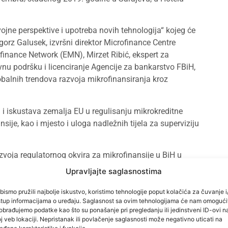
vojne perspektive i upotreba novih tehnologija“ kojeg će
gorz Galusek, izvršni direktor Microfinance Centre
nance Network (EMN), Mirzet Ribić, ekspert za
vnu podršku i licenciranje Agencije za bankarstvo FBiH,
obalnih trendova razvoja mikrofinansiranja kroz
 i iskustava zemalja EU u regulisanju mikrokreditne
nsije, kao i mjesto i uloga nadležnih tijela za superviziju
azvoja regulatornog okvira za mikrofinansije u BiH u
otrebu novih tehnologija, novih djelatnosti i
Upravljajte saglasnostima
bismo pružili najbolje iskustvo, koristimo tehnologije poput kolačića za čuvanje i/
ki programi EU i mjesto i značaj mikrokreditnih
stup informacijama o uređaju. Saglasnost sa ovim tehnologijama će nam omogući
obrađujemo podatke kao što su ponašanje pri pregledanju ili jedinstveni ID-ovi n
ansiranja kroz crowdfunding, fintech i sl. te njihov
j veb lokaciji. Nepristanak ili povlačenje saglasnosti može negativno uticati na