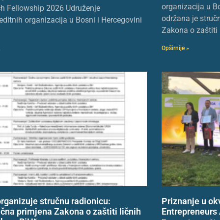
organizacija u B
h Fellowship 2026 Udruženje
održana je struč
editnih organizacija u Bosni i Hercegovini
Zakona o zaštiti 
Opširnije »
»
rganizuje stručnu radionicu:
Priznanje u ok
ična primjena Zakona o zaštiti ličnih
Entrepreneurs