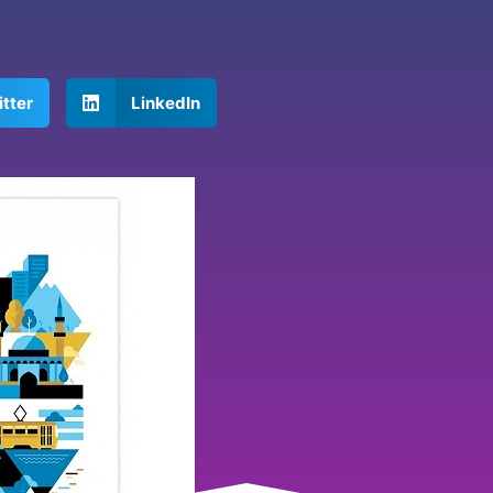
tter
LinkedIn