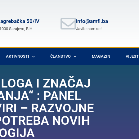
agrebačka 50/IV
info@amfi.ba
1000 Sarajevo, BiH
Javite nam se!
AKTIVNOSTI
ČLANSTVO
MAGAZIN
VIJEST
LOGA I ZNAČAJ
NJA“ : PANEL
IRI – RAZVOJNE
POTREBA NOVIH
OGIJA