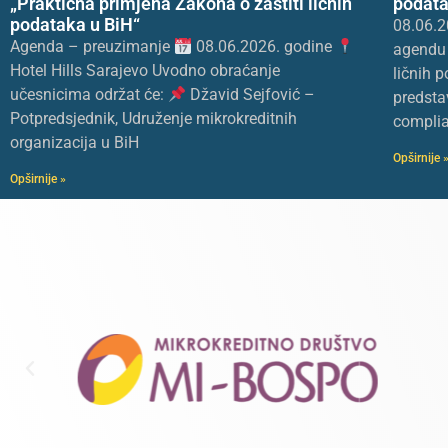
„Praktična primjena Zakona o zaštiti ličnih
podata
podataka u BiH“
08.06.2
Agenda – preuzimanje
08.06.2026. godine
agendu 
Hotel Hills Sarajevo Uvodno obraćanje
ličnih 
učesnicima održat će:
Džavid Sejfović –
predsta
Potpredsjednik, Udruženje mikrokreditnih
complia
organizacija u BiH
Opširnije 
Opširnije »