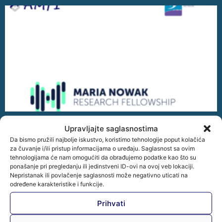
Otvoren poziv za istraživače – Maria Nowak
Upravljajte saglasnostima
Research Fellowship 2026
Da bismo pružili najbolje iskustvo, koristimo tehnologije poput kolačića
Download – Maria Nowak – Research Fellowship Otvoren
za čuvanje i/ili pristup informacijama o uređaju. Saglasnost sa ovim
tehnologijama će nam omogućiti da obrađujemo podatke kao što su
poziv za istraživače – Maria Nowak Research Fellowship
ponašanje pri pregledanju ili jedinstveni ID-ovi na ovoj veb lokaciji.
2026 Udruženje mikrokreditnih organizacija u Bosni i
Nepristanak ili povlačenje saglasnosti može negativno uticati na
Hercegovini –
određene karakteristike i funkcije.
Opširnije »
Prihvati