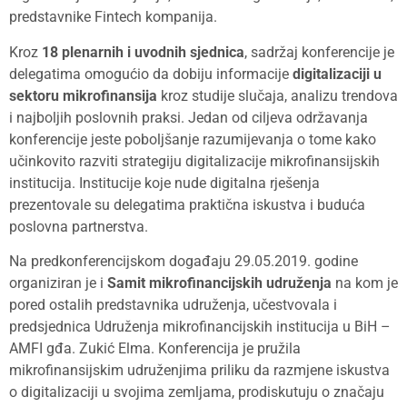
predstavnike Fintech kompanija.
Kroz
18 plenarnih i uvodnih sjednica
, sadržaj konferencije je
delegatima omogućio da dobiju informacije
digitalizaciji u
sektoru mikrofinansija
kroz studije slučaja, analizu trendova
i najboljih poslovnih praksi. Jedan od ciljeva održavanja
konferencije jeste poboljšanje razumijevanja o tome kako
učinkovito razviti strategiju digitalizacije mikrofinansijskih
institucija. Institucije koje nude digitalna rješenja
prezentovale su delegatima praktična iskustva i buduća
poslovna partnerstva.
Na predkonferencijskom događaju 29.05.2019. godine
organiziran je i
Samit mikrofinancijskih udruženja
na kom je
pored ostalih predstavnika udruženja, učestvovala i
predsjednica Udruženja mikrofinancijskih institucija u BiH –
AMFI gđa. Zukić Elma. Konferencija je pružila
mikrofinansijskim udruženjima priliku da razmjene iskustva
o digitalizaciji u svojima zemljama, prodiskutuju o značaju