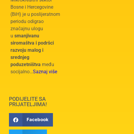
Bosne i Hercegovine
(BiH) je u poslijeratnom
periodu odigrao
značajnu ulogu
u
smanjivanu
siromaštva i podršci
razvoju malog i
srednjeg
poduzetništva
među
socijalno…
Saznaj više
PODIJELITE SA
PRIJATELJIMA!
Facebook