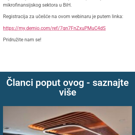
mikrofinansijskog sektora u BiH.
Registracija za učešće na ovom webinaru je putem linka:
https://my.demio.com/ref/7qn7FnZxuPMuC4dS
Pridružite nam se!
Članci poput ovog - saznajte
više