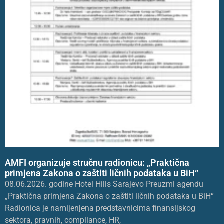
AMFI organizuje stručnu radionicu: „Praktična
primjena Zakona o zaštiti ličnih podataka u BiH“
08.06.2026. godine Hotel Hills Sarajevo Preuzmi agendu
„Praktična primjena Zakona o zaštiti ličnih podataka u BiH“
Radionica je namijenjena predstavnicima finansijskog
sektora, pravnih, compliance, HR,