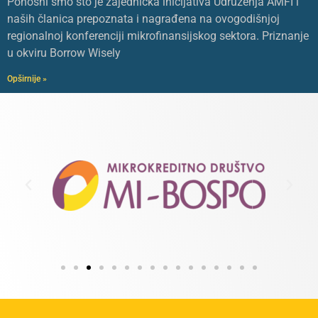
Ponosni smo što je zajednička inicijativa Udruženja AMFI i
naših članica prepoznata i nagrađena na ovogodišnjoj
regionalnoj konferenciji mikrofinansijskog sektora. Priznanje
u okviru Borrow Wisely
Opširnije »