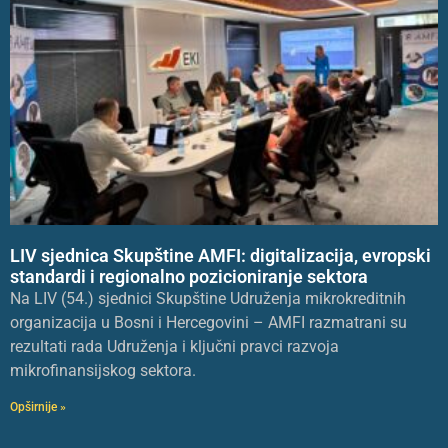
LIV sjednica Skupštine AMFI: digitalizacija, evropski
standardi i regionalno pozicioniranje sektora
Na LIV (54.) sjednici Skupštine Udruženja mikrokreditnih
organizacija u Bosni i Hercegovini – AMFI razmatrani su
rezultati rada Udruženja i ključni pravci razvoja
mikrofinansijskog sektora.
Opširnije »