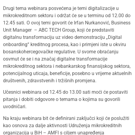
Drugi tema webinara posvećena je temi digitalizacije u
mikrokreditnom sektoru i održat će se u terminu od 12.00 do
12.45 sati. O ovoj temi govorit će Irfan Nurkanović, Business
Unit Manager – ABC TECH Group, koji će predstaviti
digitalnu transformaciju uz video demonstraciju „Digital
onboarding“ kreditnog procesa, kao i primjeni iste u okviru
bosanskohercegovačke regulative. U svome obraćanju
osvrnut će se i na značaj digitalne transformacije
mikrokreditnog sektora i nebankarskog finansijskog sektora,
potencijalnog uticaja, beneficije, posebno u vrijeme aktuelnih
društvenih, zdravstvenih i tržišnih promjena.
Učesnici webinara od 12.45 do 13.00 sati moći će postaviti
pitanja i dobiti odgovore o temama o kojima su govorili
uvodničari.
Na kraju webinara bit će definirani zaključci koji će poslužiti
kao osnova za dalje aktivnosti Udruženja
mikrokreditnih
organizacija u BiH – AMFI s ciljem unapređenja