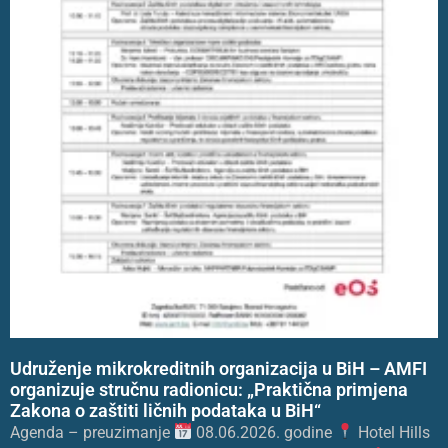
Udruženje mikrokreditnih organizacija u BiH – AMFI
organizuje stručnu radionicu: „Praktična primjena
Zakona o zaštiti ličnih podataka u BiH“
Agenda – preuzimanje
08.06.2026. godine
Hotel Hills