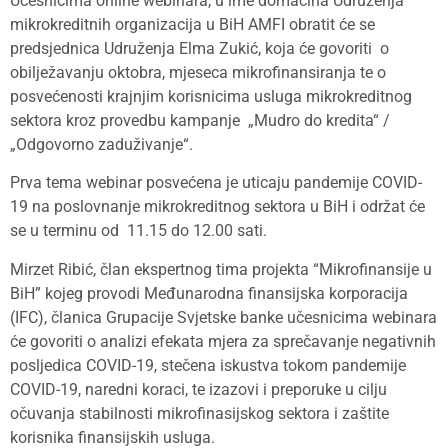
Učesnicima online webinara, u ime domaćina Udruženja
mikrokreditnih organizacija u BiH AMFI obratit će se
predsjednica Udruženja Elma Zukić, koja će govoriti o
obilježavanju oktobra, mjeseca mikrofinansiranja te o
posvećenosti krajnjim korisnicima usluga mikrokreditnog
sektora kroz provedbu kampanje „Mudro do kredita“ /
„Odgovorno zaduživanje“.
Prva tema webinar posvećena je uticaju pandemije COVID-
19 na poslovnanje mikrokreditnog sektora u BiH i održat će
se u terminu od 11.15 do 12.00 sati.
Mirzet Ribić, član ekspertnog tima projekta “Mikrofinansije u
BiH” kojeg provodi Međunarodna finansijska korporacija
(IFC), članica Grupacije Svjetske banke učesnicima webinara
će govoriti o analizi efekata mjera za sprečavanje negativnih
posljedica COVID-19, stečena iskustva tokom pandemije
COVID-19, naredni koraci, te izazovi i preporuke u cilju
očuvanja stabilnosti mikrofinasijskog sektora i zaštite
korisnika finansijskih usluga.