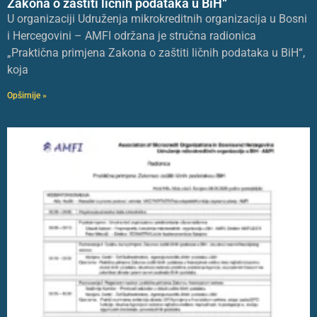
Zakona o zaštiti ličnih podataka u BiH“
U organizaciji Udruženja mikrokreditnih organizacija u Bosni
i Hercegovini – AMFI održana je stručna radionica
„Praktična primjena Zakona o zaštiti ličnih podataka u BiH“,
koja
Opširnije »