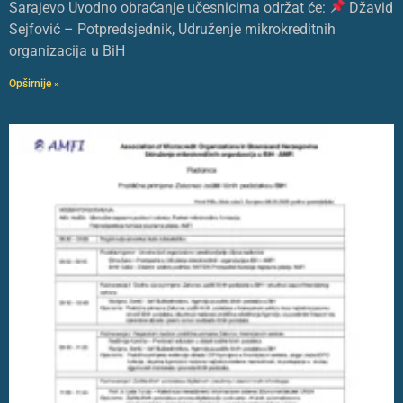
Sarajevo Uvodno obraćanje učesnicima održat će:
Džavid
Sejfović – Potpredsjednik, Udruženje mikrokreditnih
organizacija u BiH
Opširnije »