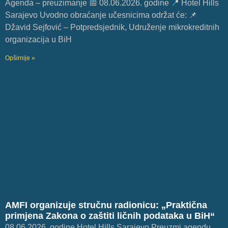
Agenda – preuzimanje 📅 08.06.2026. godine 📍 Hotel Hills
Sarajevo Uvodno obraćanje učesnicima održat će: 📌
Džavid Sejfović – Potpredsjednik, Udruženje mikrokreditnih
organizacija u BiH
Opširnije »
AMFI organizuje stručnu radionicu: „Praktična
primjena Zakona o zaštiti ličnih podataka u BiH“
08.06.2026. godine Hotel Hills Sarajevo Preuzmi agendu