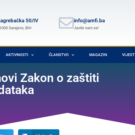
agrebačka 50/IV
info@amfi.ba
1000 Sarajevo, BiH
Javite nam se!
AKTIVNOSTI
ČLANSTVO
MAGAZIN
VIJEST
ovi Zakon o zaštiti
odataka