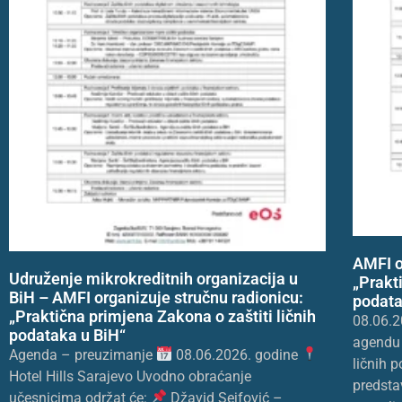
AMFI o
Udruženje mikrokreditnih organizacija u
„Prakt
BiH – AMFI organizuje stručnu radionicu:
podata
„Praktična primjena Zakona o zaštiti ličnih
08.06.2
podataka u BiH“
agendu 
Agenda – preuzimanje
08.06.2026. godine
ličnih 
Hotel Hills Sarajevo Uvodno obraćanje
predsta
učesnicima održat će:
Džavid Sejfović –