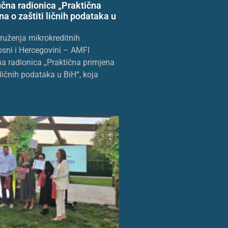
učna radionica „Praktična
a o zaštiti ličnih podataka u
druženja mikrokreditnih
osni i Hercegovini – AMFI
na radionica „Praktična primjena
ličnih podataka u BiH“, koja