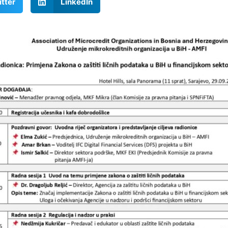
tter
LinkedIn