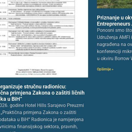
Priznanje u ok
Entrepreneurs
Ponosni smo što j
Udruženja AMFI i
nagrađena na ov
konferenciji mikr
u okviru Borrow 
Opširnije »
rganizuje stručnu radionicu:
ična primjena Zakona o zaštiti ličnih
ka u BiH“
026. godine Hotel Hills Sarajevo Preuzmi
„Praktična primjena Zakona o zaštiti
podataka u BiH“ Radionica je namijenjena
vnicima finansijskog sektora, pravnih,