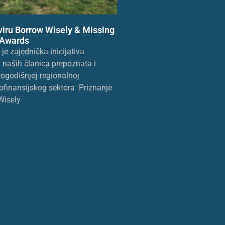
viru Borrow Wisely & Missing
 Awards
e zajednička inicijativa
 naših članica prepoznata i
ogodišnjoj regionalnoj
ofinansijskog sektora. Priznanje
Wisely