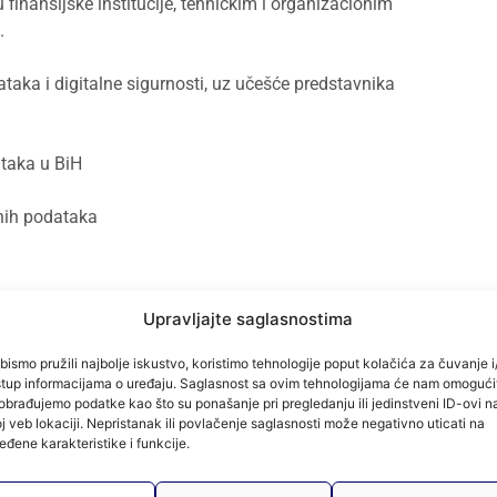
inansijske institucije, tehničkim i organizacionim
.
ataka i digitalne sigurnosti, uz učešće predstavnika
ataka u BiH
čnih podataka
Upravljajte saglasnostima
edsjednik Komisije za ITDigCS AMFI-ja)
bismo pružili najbolje iskustvo, koristimo tehnologije poput kolačića za čuvanje i/
 Digital Finance Sector
stup informacijama o uređaju. Saglasnost sa ovim tehnologijama će nam omogući
obrađujemo podatke kao što su ponašanje pri pregledanju ili jedinstveni ID-ovi n
j veb lokaciji. Nepristanak ili povlačenje saglasnosti može negativno uticati na
 omogućavanje poslovanja uz zaštitu osjetljivih
eđene karakteristike i funkcije.
pada mjere zaštite moraju biti suštinske, a ne formalne.”