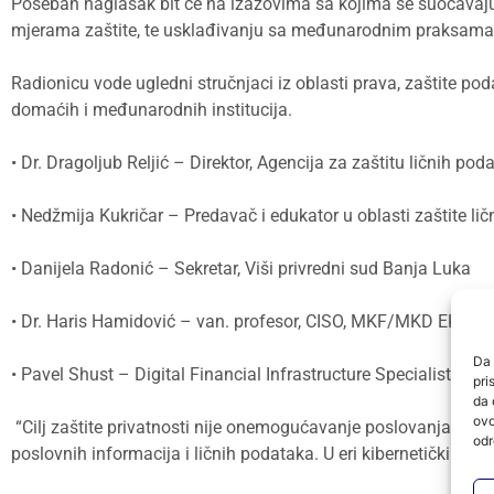
Poseban naglasak bit će na izazovima sa kojima se suočavaju f
mjerama zaštite, te usklađivanju sa međunarodnim praksama
Radionicu vode ugledni stručnjaci iz oblasti prava, zaštite pod
domaćih i međunarodnih institucija.
• Dr. Dragoljub Reljić – Direktor, Agencija za zaštitu ličnih pod
• Nedžmija Kukričar – Predavač i edukator u oblasti zaštite li
• Danijela Radonić – Sekretar, Viši privredni sud Banja Luka
• Dr. Haris Hamidović – van. profesor, CISO, MKF/MKD EKI (Pr
Da 
• Pavel Shust – Digital Financial Infrastructure Specialist, IFC
pri
da 
ovo
“Cilj zaštite privatnosti nije onemogućavanje poslovanja, već
odr
poslovnih informacija i ličnih podataka. U eri kibernetičkih na