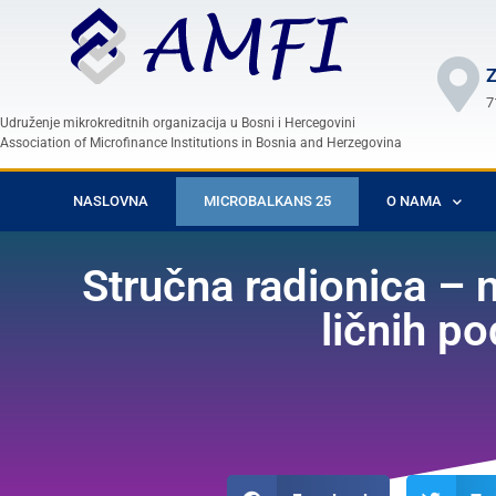
Z
7
Udruženje mikrokreditnih organizacija u Bosni i Hercegovini
Association of Microfinance Institutions in Bosnia and Herzegovina
NASLOVNA
MICROBALKANS 25
O NAMA
Stručna radionica – n
ličnih p