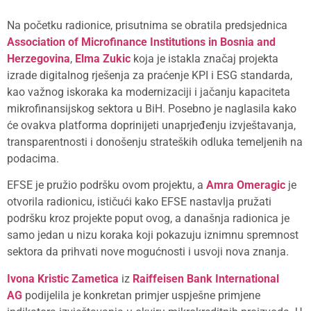
Na početku radionice, prisutnima se obratila predsjednica
Association of Microfinance Institutions in Bosnia and
Herzegovina
,
Elma Zukic
koja je istakla značaj projekta
izrade digitalnog rješenja za praćenje KPI i ESG standarda,
kao važnog iskoraka ka modernizaciji i jačanju kapaciteta
mikrofinansijskog sektora u BiH. Posebno je naglasila kako
će ovakva platforma doprinijeti unaprjeđenju izvještavanja,
transparentnosti i donošenju strateških odluka temeljenih na
podacima.
EFSE je pružio podršku ovom projektu, a
Amra Omeragic
je
otvorila radionicu, ističući kako EFSE nastavlja pružati
podršku kroz projekte poput ovog, a današnja radionica je
samo jedan u nizu koraka koji pokazuju iznimnu spremnost
sektora da prihvati nove mogućnosti i usvoji nova znanja.
Ivona Kristic Zametica
iz
Raiffeisen Bank International
AG
podijelila je konkretan primjer uspješne primjene