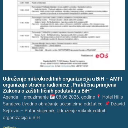
Udruženje mikrokreditnih organizacija u BiH – AMFI
organizuje stručnu radionicu: „Praktična primjena
Zakona o zaštiti ličnih podataka u BiH“
Agenda – preuzimanje
08.06.2026. godine
Hotel Hills
Sarajevo Uvodno obraćanje učesnicima održat će:
Džavid
Sejfović – Potpredsjednik, Udruženje mikrokreditnih
organizacija u BiH
Opširnije »