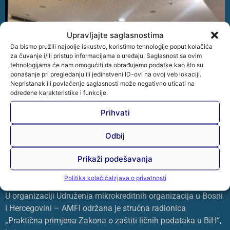
Upravljajte saglasnostima
Da bismo pružili najbolje iskustvo, koristimo tehnologije poput kolačića
za čuvanje i/ili pristup informacijama o uređaju. Saglasnost sa ovim
tehnologijama će nam omogućiti da obrađujemo podatke kao što su
ponašanje pri pregledanju ili jedinstveni ID-ovi na ovoj veb lokaciji.
Nepristanak ili povlačenje saglasnosti može negativno uticati na
određene karakteristike i funkcije.
Prihvati
Odbij
Prikaži podešavanja
Održana je stručna radionica „Praktična primjena
Politika kolačića
Izjava o privatnosti
Zakona o zaštiti ličnih podataka u BiH“
U organizaciji Udruženja mikrokreditnih organizacija u Bosni
i Hercegovini – AMFI održana je stručna radionica
„Praktična primjena Zakona o zaštiti ličnih podataka u BiH“,