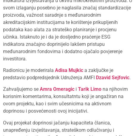
indikatora izvještavanja u okviru mikrokreditnih proizvoda. U
svom izlaganju posebno je naglasila značaj standardizacije
proizvoda, važnost saradnje s međunarodnim
akreditacijskim institucijama te korištenje prikupljenih
podataka kao alata za strateško planiranje i procjenu
učinka. Istaknuto je i da je dosljedno praćenje ESG
indikatora značajno doprinijelo lakšem pristupu
međunarodnim fondovima i dodatno ojačalo povjerenje
investitora.
Radionicu je moderirala
Adisa Mujkic
a zaključke je
predstavio podpredsjednik Udruženja AMFI
Dzavid Sejfovic
.
Zahvaljujemo se
Amra Omeragic
i
Tarik Limo
na njihovim
korisnim komentarima, konsultatntu koji je angažiran na
ovom projektu, kao i svim učesnicima na aktivnom
doprinosu i posvećenosti ovoj inicijativi.
Ovaj projekat doprinosi jačanju kapaciteta članica,
unapređenju izvještavanja, strateškom odlučivanju i