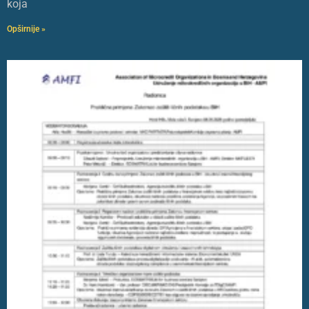
koja
Opširnije »