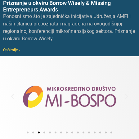
Priznanje u okviru Borrow Wisely & Missing
Entrepreneurs Awards
Ponosni smo što je zajednička inicijativa Udruženja AMFI i
naših članica prepoznata i nagrađena na ovogodišnjoj
regionalnoj konferenciji mikrofinansijskog sektora. Priznanje
u okviru Borrow Wisely
Opširnije »