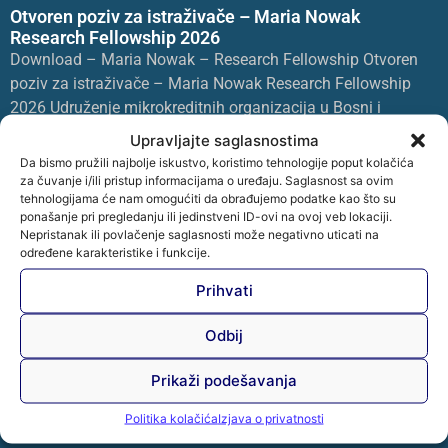
Otvoren poziv za istraživače – Maria Nowak
Research Fellowship 2026
Download – Maria Nowak – Research Fellowship Otvoren
poziv za istraživače – Maria Nowak Research Fellowship
2026 Udruženje mikrokreditnih organizacija u Bosni i
Hercegovini –
Upravljajte saglasnostima
Da bismo pružili najbolje iskustvo, koristimo tehnologije poput kolačića
Opširnije »
za čuvanje i/ili pristup informacijama o uređaju. Saglasnost sa ovim
tehnologijama će nam omogućiti da obrađujemo podatke kao što su
ponašanje pri pregledanju ili jedinstveni ID-ovi na ovoj veb lokaciji.
Nepristanak ili povlačenje saglasnosti može negativno uticati na
određene karakteristike i funkcije.
Prihvati
Odbij
Prikaži podešavanja
Politika kolačića
Izjava o privatnosti