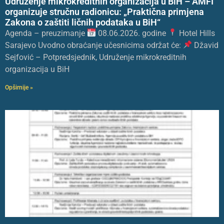
Udruženje mikrokreditnih organizacija u BiH – AMFI
organizuje stručnu radionicu: „Praktična primjena
Zakona o zaštiti ličnih podataka u BiH“
Agenda – preuzimanje
08.06.2026. godine
Hotel Hills
Sarajevo Uvodno obraćanje učesnicima održat će:
Džavid
Sejfović – Potpredsjednik, Udruženje mikrokreditnih
organizacija u BiH
Opširnije »