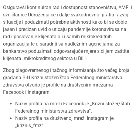
Osiguravši kontinuiran rad i dostupnost stanovništvu, AMFI i
sve članice Udruženja će i dalje svakodnevno pratiti razvoj
situacije i poduzimati potrebne aktivnosti kako bi se dobio
jasan i precizan uvid o uticaju pandemije koronavirusa na
rad i poslovanje klijenata ali i samih mikrokreditnih
organizacija te u saradnji sa nadležnim agencijama za
bankarstvo poduzimati odgovarajuće mjere s ciljem zaštite
klijenata mikrokreditnog sektora u BiH.
Zbog blagovremenog i tačnog informisanja što većeg broja
građana BiH Krizni stožer/štab Federalnog ministarstva
zdravstva otvorio je profile na društvenim mrežama
Facebook i Instagram.
Naziv profila na mreži Facebook je „Krizni stožer/štab
Federalnog ministarstva zdravstva“.
Naziv profila na društvenoj mreži Instagram je
„kriznis_fmz“.