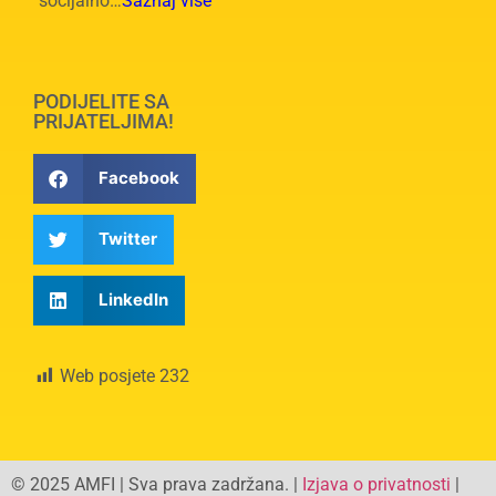
socijalno…
Saznaj više
PODIJELITE SA
PRIJATELJIMA!
Facebook
Twitter
LinkedIn
Web posjete
232
© 2025 AMFI | Sva prava zadržana. |
Izjava o privatnosti
|