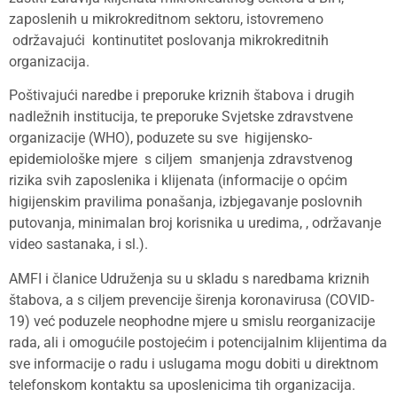
zaposlenih u mikrokreditnom sektoru, istovremeno
održavajući kontinutitet poslovanja mikrokreditnih
organizacija.
Poštivajući naredbe i preporuke kriznih štabova i drugih
nadležnih institucija, te preporuke Svjetske zdravstvene
organizacije (WHO), poduzete su sve higijensko-
epidemiološke mjere s ciljem smanjenja zdravstvenog
rizika svih zaposlenika i klijenata (informacije o općim
higijenskim pravilima ponašanja, izbjegavanje poslovnih
putovanja, minimalan broj korisnika u uredima, , održavanje
video sastanaka, i sl.).
AMFI i članice Udruženja su u skladu s naredbama kriznih
štabova, a s ciljem prevencije širenja koronavirusa (COVID-
19) već poduzele neophodne mjere u smislu reorganizacije
rada, ali i omogućile postojećim i potencijalnim klijentima da
sve informacije o radu i uslugama mogu dobiti u direktnom
telefonskom kontaktu sa uposlenicima tih organizacija.