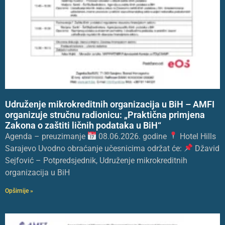
Udruženje mikrokreditnih organizacija u BiH – AMFI
organizuje stručnu radionicu: „Praktična primjena
Zakona o zaštiti ličnih podataka u BiH“
Agenda – preuzimanje
08.06.2026. godine
Hotel Hills
Sarajevo Uvodno obraćanje učesnicima održat će:
Džavid
Sejfović – Potpredsjednik, Udruženje mikrokreditnih
organizacija u BiH
Opširnije »