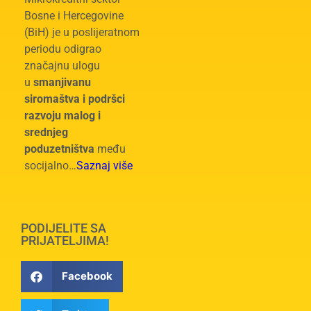
Bosne i Hercegovine
(BiH) je u poslijeratnom
periodu odigrao
značajnu ulogu
u
smanjivanu
siromaštva i podršci
razvoju malog i
srednjeg
poduzetništva
među
socijalno…
Saznaj više
PODIJELITE SA
PRIJATELJIMA!
Facebook