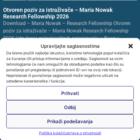
Otvoren poziv za istraživače – Maria Nowak
Research Fellowship 2026
Download – Maria Nowak – Research Fellowship Otvoren
poziv za istraživače – Maria Nowak Research Fellowship
2026 Udruženje mikrokreditnih organizacija u Bosni i
Hercegovini –
Upravljajte saglasnostima
Da bismo pružili najbolje iskustvo, koristimo tehnologije poput kolačića
Opširnije »
za čuvanje i/ili pristup informacijama o uređaju. Saglasnost sa ovim
tehnologijama će nam omogućiti da obrađujemo podatke kao što su
ponašanje pri pregledanju ili jedinstveni ID-ovi na ovoj veb lokaciji.
Nepristanak ili povlačenje saglasnosti može negativno uticati na
određene karakteristike i funkcije.
Prihvati
Odbij
Prikaži podešavanja
Politika kolačića
Izjava o privatnosti