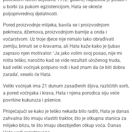
u borbi za pukom egzistencijom, Hata se okreće
poljoprivrednoj djelatnosti.
Pored proizvodnje mlijeka, bavila se i proizvodnjom
pekmeza, džemova, proizvodnjom bamlje a onda i
voćarstvom. Uz troje djece nije nimalo lako obrađivati
zemlju, brinuti se o kravama, ali Hata kaže kako je ljubav
zapravo njen motivator: ‘Ja jako volim svoj posao, nije mi
ništa teško, naročito kad se vide rezultati uloženog truda,
kad veliki voćnjak potpuno rodi i kad znam da će biti dobra
zarada’, veselo će Hata.
Veliki voćnjak ima 21 dunum zasađenih šljiva, različitih sorti,
a pored voćnjaka i krava, Hata i njena porodica siju veće
površine kukuruza i pšenice.
Prisjećajući se kako je teško nekada bilo raditi, Hata je danas
zahvalna što imaju vlastiti traktor, što je otkupna stanica za
mlijeko blizu, te što imaju obezbjeđen otkup voća. Danas