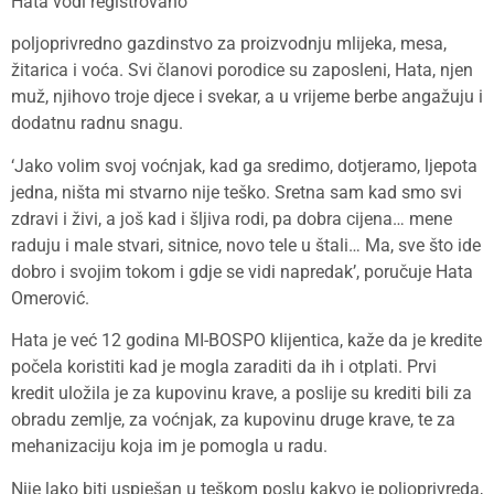
Hata vodi registrovano
poljoprivredno gazdinstvo za proizvodnju mlijeka, mesa,
žitarica i voća. Svi članovi porodice su zaposleni, Hata, njen
muž, njihovo troje djece i svekar, a u vrijeme berbe angažuju i
dodatnu radnu snagu.
‘Jako volim svoj voćnjak, kad ga sredimo, dotjeramo, ljepota
jedna, ništa mi stvarno nije teško. Sretna sam kad smo svi
zdravi i živi, a još kad i šljiva rodi, pa dobra cijena… mene
raduju i male stvari, sitnice, novo tele u štali… Ma, sve što ide
dobro i svojim tokom i gdje se vidi napredak’, poručuje Hata
Omerović.
Hata je već 12 godina MI-BOSPO klijentica, kaže da je kredite
počela koristiti kad je mogla zaraditi da ih i otplati. Prvi
kredit uložila je za kupovinu krave, a poslije su krediti bili za
obradu zemlje, za voćnjak, za kupovinu druge krave, te za
mehanizaciju koja im je pomogla u radu.
Nije lako biti uspješan u teškom poslu kakvo je poljoprivreda,