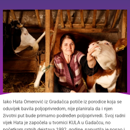
Iako Hata Omerović iz Gradačca potiče iz porodice koja se
oduvijek bavila poljoprivredom, nije planirala da i njen
životni put bude primarno podređen poljoprivredi. Svoj radni
vijek Hata je započela u tvornici KULA u Gadačcu, no
početkom ratnih dejstava 1992. godine, napustila je posao i