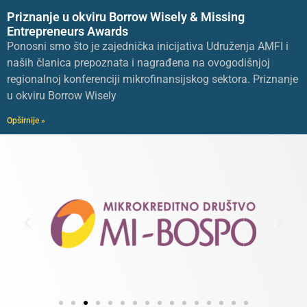
Priznanje u okviru Borrow Wisely & Missing
Entrepreneurs Awards
Ponosni smo što je zajednička inicijativa Udruženja AMFI i
naših članica prepoznata i nagrađena na ovogodišnjoj
regionalnoj konferenciji mikrofinansijskog sektora. Priznanje
u okviru Borrow Wisely
Opširnije »