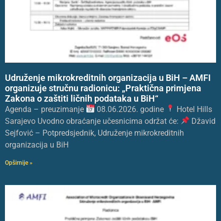
Udruženje mikrokreditnih organizacija u BiH – AMFI
organizuje stručnu radionicu: „Praktična primjena
Zakona o zaštiti ličnih podataka u BiH“
Agenda – preuzimanje
08.06.2026. godine
Hotel Hills
Sarajevo Uvodno obraćanje učesnicima održat će:
Džavid
Sejfović – Potpredsjednik, Udruženje mikrokreditnih
organizacija u BiH
Opširnije »