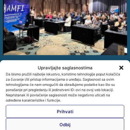
Održana je stručna radionica „Praktična primjena
Upravljajte saglasnostima
Zakona o zaštiti ličnih podataka u BiH“
Da bismo pružili najbolje iskustvo, koristimo tehnologije poput kolačića
U organizaciji Udruženja mikrokreditnih organizacija u Bosni
za čuvanje i/ili pristup informacijama o uređaju. Saglasnost sa ovim
i Hercegovini – AMFI održana je stručna radionica
tehnologijama će nam omogućiti da obrađujemo podatke kao što su
ponašanje pri pregledanju ili jedinstveni ID-ovi na ovoj veb lokaciji.
„Praktična primjena Zakona o zaštiti ličnih podataka u BiH“,
Nepristanak ili povlačenje saglasnosti može negativno uticati na
koja
određene karakteristike i funkcije.
Opširnije »
Prihvati
Odbij