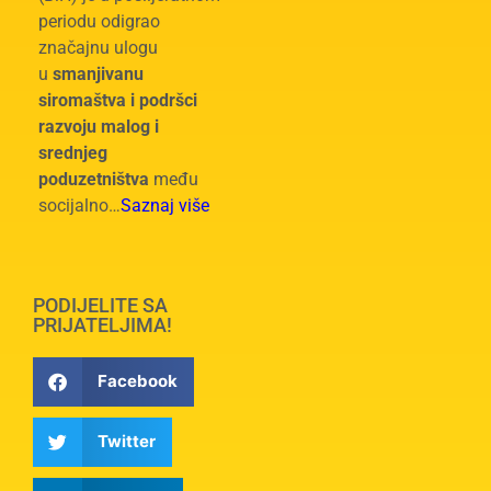
periodu odigrao
značajnu ulogu
u
smanjivanu
siromaštva i podršci
razvoju malog i
srednjeg
poduzetništva
među
socijalno…
Saznaj više
PODIJELITE SA
PRIJATELJIMA!
Facebook
Twitter