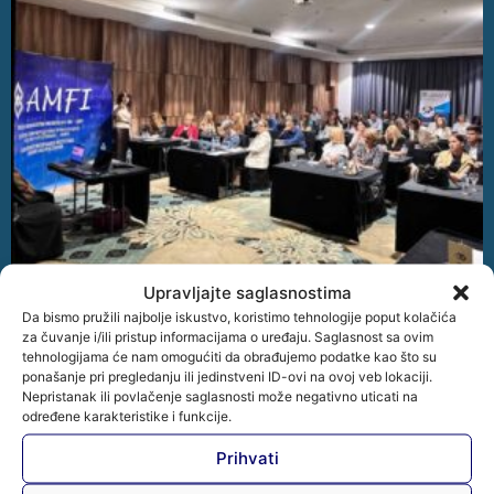
Upravljajte saglasnostima
Održana je stručna radionica „Praktična primjena
Da bismo pružili najbolje iskustvo, koristimo tehnologije poput kolačića
Zakona o zaštiti ličnih podataka u BiH“
za čuvanje i/ili pristup informacijama o uređaju. Saglasnost sa ovim
tehnologijama će nam omogućiti da obrađujemo podatke kao što su
U organizaciji Udruženja mikrokreditnih organizacija u Bosni
ponašanje pri pregledanju ili jedinstveni ID-ovi na ovoj veb lokaciji.
i Hercegovini – AMFI održana je stručna radionica
Nepristanak ili povlačenje saglasnosti može negativno uticati na
„Praktična primjena Zakona o zaštiti ličnih podataka u BiH“,
određene karakteristike i funkcije.
koja
Prihvati
Opširnije »