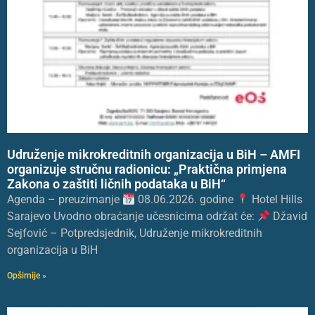
Udruženje mikrokreditnih organizacija u BiH – AMFI
organizuje stručnu radionicu: „Praktična primjena
Zakona o zaštiti ličnih podataka u BiH“
Agenda – preuzimanje
08.06.2026. godine
Hotel Hills
Sarajevo Uvodno obraćanje učesnicima održat će:
Džavid
Sejfović – Potpredsjednik, Udruženje mikrokreditnih
organizacija u BiH
Opširnije »