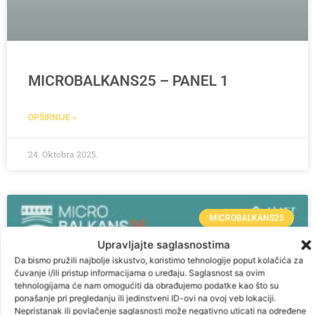
MICROBALKANS25 – PANEL 1
OPŠIRNIJE »
24. Oktobra 2025.
MICROBALKANS25
Upravljajte saglasnostima
Da bismo pružili najbolje iskustvo, koristimo tehnologije poput kolačića za
čuvanje i/ili pristup informacijama o uređaju. Saglasnost sa ovim
tehnologijama će nam omogućiti da obrađujemo podatke kao što su
ponašanje pri pregledanju ili jedinstveni ID-ovi na ovoj veb lokaciji.
Nepristanak ili povlačenje saglasnosti može negativno uticati na određene