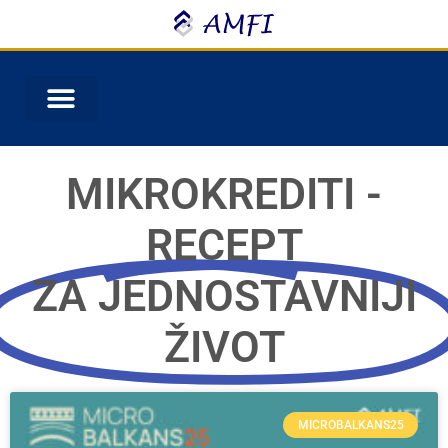
MIKROKREDITI -
RECEPT
ZA JEDNOSTAVNIJI
ŽIVOT
MICROBALKANS25