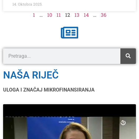
14. Oktobra 2025.
1
…
10
11
12
13
14
…
36
NAŠA RIJEČ
ULOGA I ZNAČAJ MIKROFINANSIRANJA