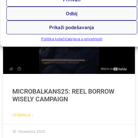
MICROBALKANS25
Odbij
Prikaži podešavanja
Politika kolačića
Izjava o privatnosti
MICROBALKANS25: REEL BORROW
WISELY CAMPAIGN
OPŠIRNIJE »
30. Decembra 2025.