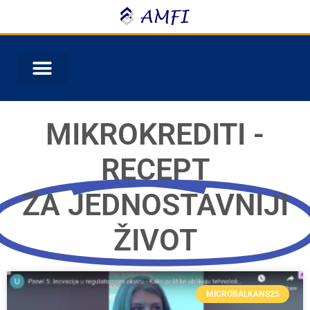
MIKROKREDITI -
RECEPT
ZA JEDNOSTAVNIJI
ŽIVOT
MICROBALKANS25