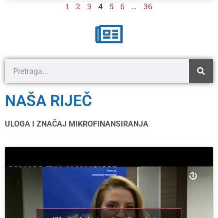
1
2
3
4
5
6
…
36
NAŠA RIJEČ
ULOGA I ZNAČAJ MIKROFINANSIRANJA