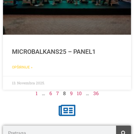
MICROBALKANS25 – PANEL1
OPŠIRNIJE »
13. Novembra 2025.
1
…
6
7
8
9
10
…
36