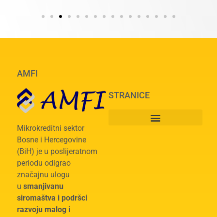
AMFI
STRANICE
Mikrokreditni sektor
Bosne i Hercegovine
(BiH) je u poslijeratnom
periodu odigrao
značajnu ulogu
u
smanjivanu
siromaštva i podršci
razvoju malog i