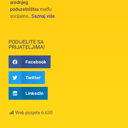
srednjeg
poduzetništva
među
socijalno…
Saznaj više
PODIJELITE SA
PRIJATELJIMA!
Facebook
Twitter
LinkedIn
Web posjete
6.630