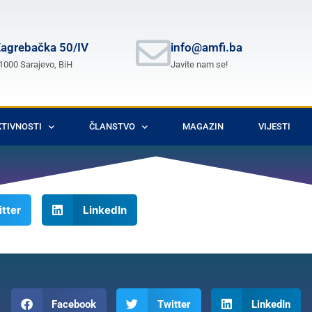
agrebačka 50/IV
info@amfi.ba
1000 Sarajevo, BiH
Javite nam se!
TIVNOSTI
ČLANSTVO
MAGAZIN
VIJESTI
tter
LinkedIn
Facebook
Twitter
LinkedIn