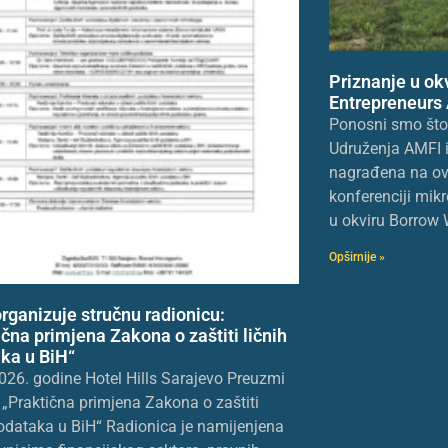
Priznanje u ok
Entrepreneurs
Ponosni smo što j
Udruženja AMFI i
nagrađena na ov
konferenciji mikr
u okviru Borrow 
Opširnije »
rganizuje stručnu radionicu:
ična primjena Zakona o zaštiti ličnih
ka u BiH“
026. godine Hotel Hills Sarajevo Preuzmi
„Praktična primjena Zakona o zaštiti
podataka u BiH“ Radionica je namijenjena