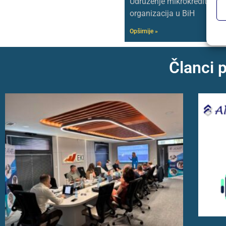
Udruženje mikrokreditnih
organizacija u BiH
Opširnije »
Članci 