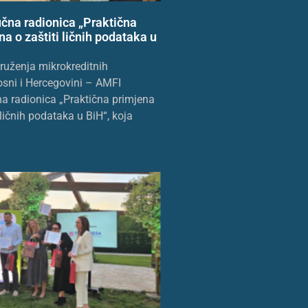
učna radionica „Praktična
a o zaštiti ličnih podataka u
druženja mikrokreditnih
osni i Hercegovini – AMFI
na radionica „Praktična primjena
ličnih podataka u BiH“, koja