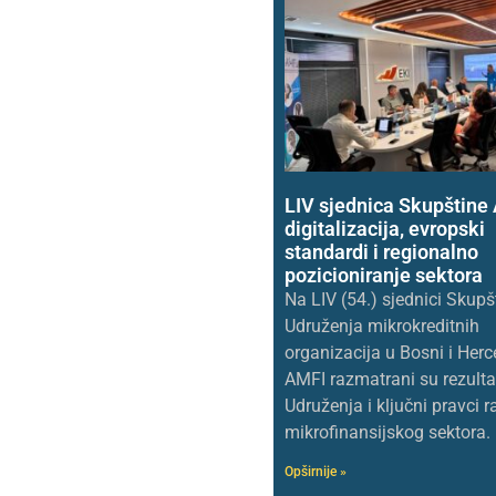
LIV sjednica Skupštine
digitalizacija, evropski
standardi i regionalno
pozicioniranje sektora
Na LIV (54.) sjednici Skupš
Udruženja mikrokreditnih
organizacija u Bosni i Herc
AMFI razmatrani su rezulta
Udruženja i ključni pravci 
mikrofinansijskog sektora.
Opširnije »