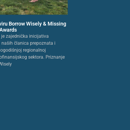
viru Borrow Wisely & Missing
 Awards
e zajednička inicijativa
 naših članica prepoznata i
ogodišnjoj regionalnoj
ofinansijskog sektora. Priznanje
Wisely