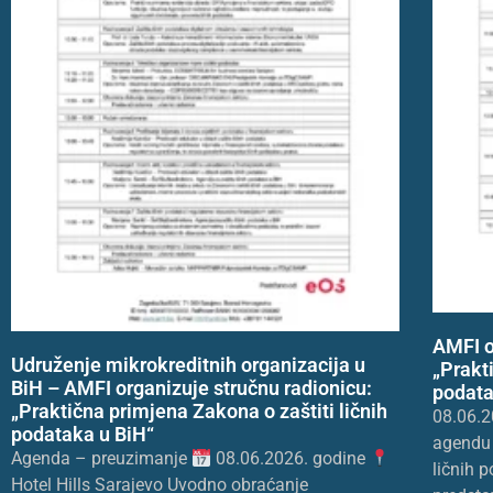
AMFI o
Udruženje mikrokreditnih organizacija u
„Prakt
BiH – AMFI organizuje stručnu radionicu:
podata
„Praktična primjena Zakona o zaštiti ličnih
08.06.2
podataka u BiH“
agendu 
Agenda – preuzimanje
08.06.2026. godine
ličnih 
Hotel Hills Sarajevo Uvodno obraćanje