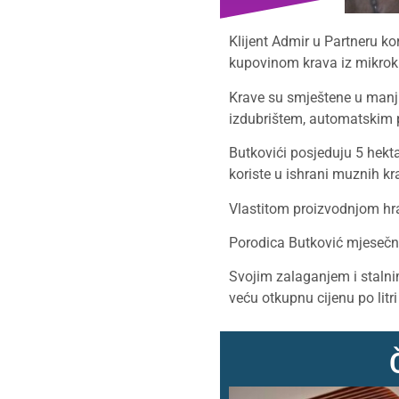
Klijent Admir u Partneru kor
kupovinom krava iz mikrokr
Krave su smještene u manji
izdubrištem, automatskim 
Butkovići posjeduju 5 hektar
koriste u ishrani muznih kr
Vlastitom proizvodnjom hra
Porodica Butković mjesečno 
Svojim zalaganjem i stalnim
veću otkupnu cijenu po litr