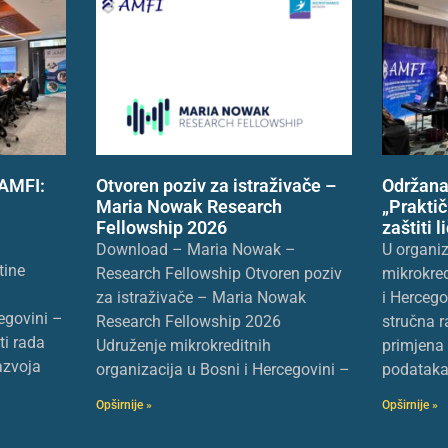
 AMFI:
Otvoren poziv za istraživače –
Održana 
Maria Nowak Research
„Prakti
Fellowship 2026
zaštiti 
Download – Maria Nowak –
U organiz
tine
Research Fellowship Otvoren poziv
mikrokred
za istraživače – Maria Nowak
i Hercego
egovini –
Research Fellowship 2026
stručna r
ti rada
Udruženje mikrokreditnih
primjena 
razvoja
organizacija u Bosni i Hercegovini –
podataka 
Opširnije »
Opširnije »