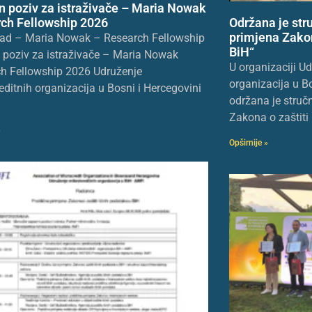
n poziv za istraživače – Maria Nowak
Održana je str
ch Fellowship 2026
primjena Zakon
ad – Maria Nowak – Research Fellowship
BiH“
 poziv za istraživače – Maria Nowak
U organizaciji U
h Fellowship 2026 Udruženje
organizacija u B
editnih organizacija u Bosni i Hercegovini
održana je struč
Zakona o zaštiti 
»
Opširnije »