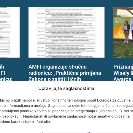
ih
AMFI organizuje stručnu
Priznanj
MFI
radionicu: „Praktična primjena
Wisely 
onicu:
Zakona o zaštiti ličnih
Awards
kona o
podataka u BiH“
Ponosni 
Upravljajte saglasnostima
u BiH“
08.06.2026. godine Hotel Hills
inicijati
Sarajevo Preuzmi agendu
članica 
bismo pružili najbolje iskustvo, koristimo tehnologije poput kolačića za čuvanje i/
l Hills
„Praktična primjena Zakona o
stup informacijama o uređaju. Saglasnost sa ovim tehnologijama će nam omogući
ovogodišn
obrađujemo podatke kao što su ponašanje pri pregledanju ili jedinstveni ID-ovi n
e
zaštiti ličnih podataka u BiH“
konferenc
j veb lokaciji. Nepristanak ili povlačenje saglasnosti može negativno uticati na
žavid
Radionica je namijenjena
sektora. 
eđene karakteristike i funkcije.
predstavnicima finansijskog
Wisely