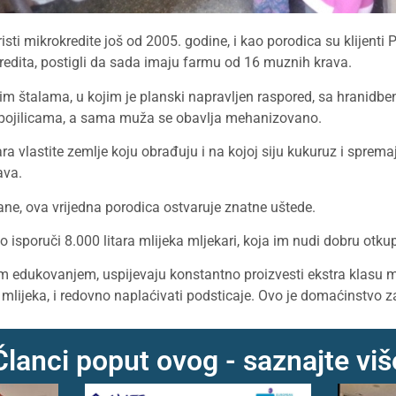
isti mikrokredite još od 2005. godine, i kao porodica su klijenti 
edita, postigli da sada imaju farmu od 16 muznih krava.
m štalama, u kojim je planski napravljen raspored, sa hranidbe
pojilicama, a sama muža se obavlja mehanizovano.
a vlastite zemlje koju obrađuju i na kojoj siju kukuruz i spremaj
ava.
ne, ova vrijedna porodica ostvaruje znatne uštede.
isporuči 8.000 litara mlijeka mljekari, koja im nudi dobru otku
 edukovanjem, uspijevaju konstantno proizvesti ekstra klasu mli
i mlijeka, i redovno naplaćivati podsticaje. Ovo je domaćinstvo za
Članci poput ovog - saznajte viš