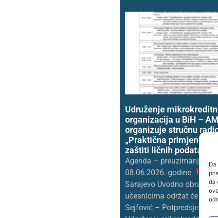
Udruženje mikrokreditn
organizacija u BiH – A
organizuje stručnu radi
„Praktična primjena Za
zaštiti ličnih podataka 
Agenda – preuzimanje
Da 
08.06.2026. godine
Hote
pri
da 
Sarajevo Uvodno obraćanj
ovo
učesnicima održat će:
D
odr
Sejfović – Potpredsjednik,