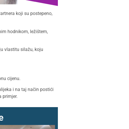
Partnera koji su postepeno,
nim hodnikom, ležištem,
u vlastitu silažu, koju
pnu cijenu.
jeka i na taj način postići
 primjer.
e