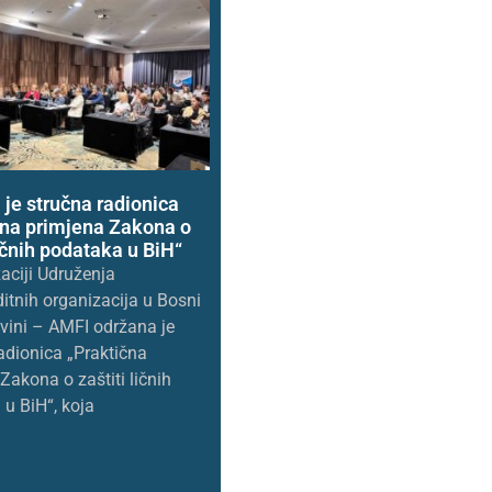
je stručna radionica
čna primjena Zakona o
ličnih podataka u BiH“
aciji Udruženja
itnih organizacija u Bosni
vini – AMFI održana je
adionica „Praktična
Zakona o zaštiti ličnih
u BiH“, koja