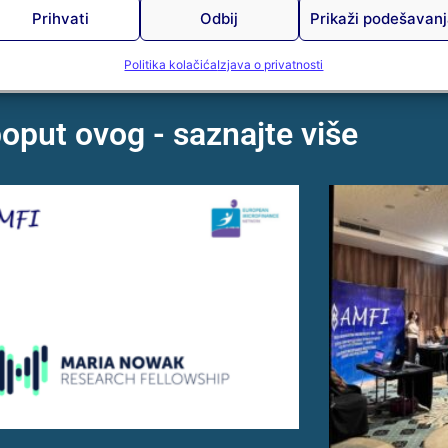
sektora, pravnih, compliance, HR,
Prihvati
Odbij
Prikaži podešavan
Opširnije »
Opširnije »
Politika kolačića
Izjava o privatnosti
poput ovog - saznajte više