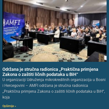
Održana je stručna radionica „Praktična primjena
Zakona o zaštiti ličnih podataka u BiH“
U organizaciji Udruženja mikrokreditnih organizacija u Bosni
i Hercegovini – AMFI održana je stručna radionica
„Praktična primjena Zakona o zaštiti ličnih podataka u BiH“,
koja
Opširnije »