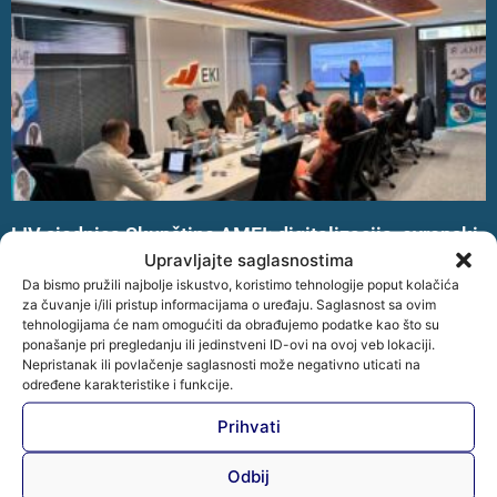
LIV sjednica Skupštine AMFI: digitalizacija, evropski
standardi i regionalno pozicioniranje sektora
Upravljajte saglasnostima
Na LIV (54.) sjednici Skupštine Udruženja mikrokreditnih
Da bismo pružili najbolje iskustvo, koristimo tehnologije poput kolačića
za čuvanje i/ili pristup informacijama o uređaju. Saglasnost sa ovim
organizacija u Bosni i Hercegovini – AMFI razmatrani su
tehnologijama će nam omogućiti da obrađujemo podatke kao što su
rezultati rada Udruženja i ključni pravci razvoja
ponašanje pri pregledanju ili jedinstveni ID-ovi na ovoj veb lokaciji.
mikrofinansijskog sektora.
Nepristanak ili povlačenje saglasnosti može negativno uticati na
određene karakteristike i funkcije.
Opširnije »
Prihvati
Odbij