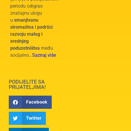
periodu odigrao
značajnu ulogu
u
smanjivanu
siromaštva i podršci
razvoju malog i
srednjeg
poduzetništva
među
socijalno…
Saznaj više
PODIJELITE SA
PRIJATELJIMA!
Facebook
Twitter