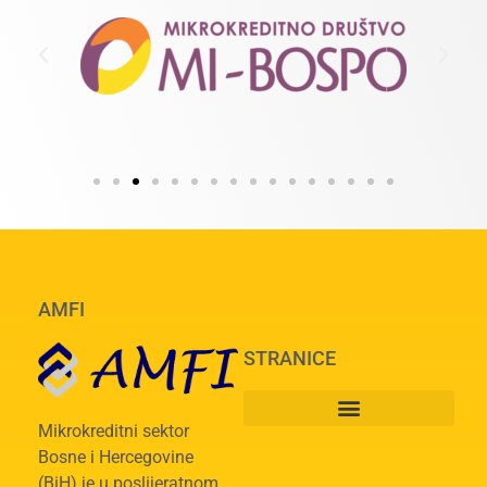
AMFI
STRANICE
Mikrokreditni sektor
Bosne i Hercegovine
(BiH) je u poslijeratnom