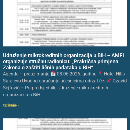
Udruženje mikrokreditnih organizacija u BiH – AMFI
organizuje stručnu radionicu: „Praktična primjena
Zakona o zaštiti ličnih podataka u BiH“
Agenda – preuzimanje
08.06.2026. godine
Hotel Hills
Sarajevo Uvodno obraćanje učesnicima održat će:
Džavid
Sejfović – Potpredsjednik, Udruženje mikrokreditnih
organizacija u BiH
Opširnije »