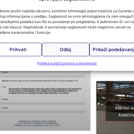
Kliknite d
bismo pružili najbolje iskustvo, koristimo tehnologije poput kolačića za čuvanje i/
kolačiće
stup informacijama o uređaju. Saglasnost sa ovim tehnologijama će nam omogući
obrađujemo podatke kao što su ponašanje pri pregledanju ili jedinstveni ID-ovi n
j veb lokaciji. Nepristanak ili povlačenje saglasnosti može negativno uticati na
eđene karakteristike i funkcije.
Prihvati
Odbij
Prikaži podešavan
Preuzeto sa R
Politika kolačića
Izjava o privatnosti
Kliknite d
kolačiće