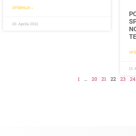
OPŠIRNIJE »
P
S
20. Aprila 2021.
N
T
OPŠ
13. 
1
…
20
21
22
23
24