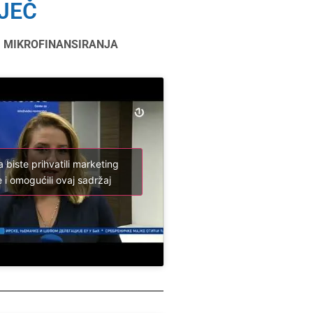
JEČ
J MIKROFINANSIRANJA
a biste prihvatili marketing
 i omogućili ovaj sadržaj