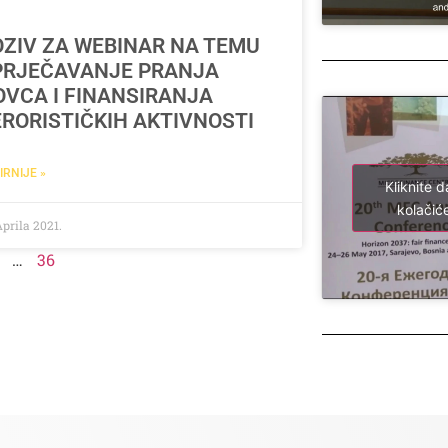
OZIV ZA WEBINAR NA TEMU
PRJEČAVANJE PRANJA
OVCA I FINANSIRANJA
ERORISTIČKIH AKTIVNOSTI
IRNIJE »
Kliknite d
kolačiće
Aprila 2021.
…
36