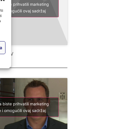
a biste prihvatili marketing
ili
 i omogućili ovaj sadržaj
ti
a
ja
TRS TV
a biste prihvatili marketing
 i omogućili ovaj sadržaj