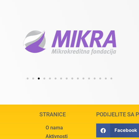
STRANICE
PODIJELITE SA 
O nama
Facebook
Aktivnosti