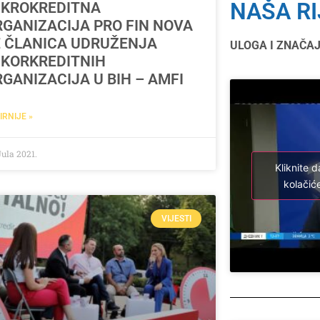
NAŠA RI
IKROKREDITNA
RGANIZACIJA PRO FIN NOVA
E ČLANICA UDRUŽENJA
ULOGA I ZNAČA
IKORKREDITNIH
GANIZACIJA U BIH – AMFI
IRNIJE »
Jula 2021.
Kliknite d
kolačiće
VIJESTI