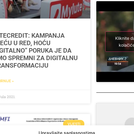
UTECREDIT: KAMPANJA
Kliknite d
EĆU U RED, HOĆU
kolačiće
GITALNO” PORUKA JE DA
MO SPREMNI ZA DIGITALNU
RANSFORMACIJU
IRNIJE »
Jula 2021.
VIJESTI
Upravljajte saglasnostima